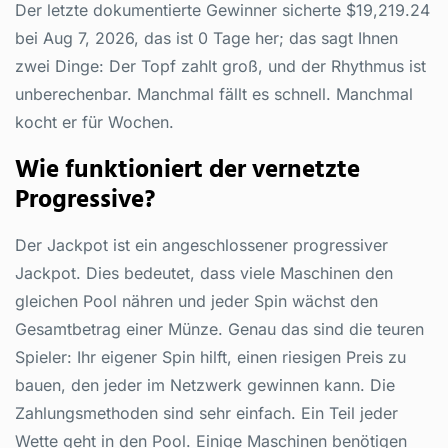
Der letzte dokumentierte Gewinner sicherte $19,219.24
bei Aug 7, 2026, das ist 0 Tage her; das sagt Ihnen
zwei Dinge: Der Topf zahlt groß, und der Rhythmus ist
unberechenbar. Manchmal fällt es schnell. Manchmal
kocht er für Wochen.
Wie funktioniert der vernetzte
Progressive?
Der Jackpot ist ein angeschlossener progressiver
Jackpot. Dies bedeutet, dass viele Maschinen den
gleichen Pool nähren und jeder Spin wächst den
Gesamtbetrag einer Münze. Genau das sind die teuren
Spieler: Ihr eigener Spin hilft, einen riesigen Preis zu
bauen, den jeder im Netzwerk gewinnen kann. Die
Zahlungsmethoden sind sehr einfach. Ein Teil jeder
Wette geht in den Pool. Einige Maschinen benötigen