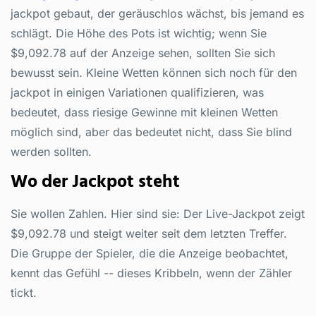
jackpot gebaut, der geräuschlos wächst, bis jemand es
schlägt. Die Höhe des Pots ist wichtig; wenn Sie
$9,092.78 auf der Anzeige sehen, sollten Sie sich
bewusst sein. Kleine Wetten können sich noch für den
jackpot in einigen Variationen qualifizieren, was
bedeutet, dass riesige Gewinne mit kleinen Wetten
möglich sind, aber das bedeutet nicht, dass Sie blind
werden sollten.
Wo der Jackpot steht
Sie wollen Zahlen. Hier sind sie: Der Live-Jackpot zeigt
$9,092.78 und steigt weiter seit dem letzten Treffer.
Die Gruppe der Spieler, die die Anzeige beobachtet,
kennt das Gefühl -- dieses Kribbeln, wenn der Zähler
tickt.