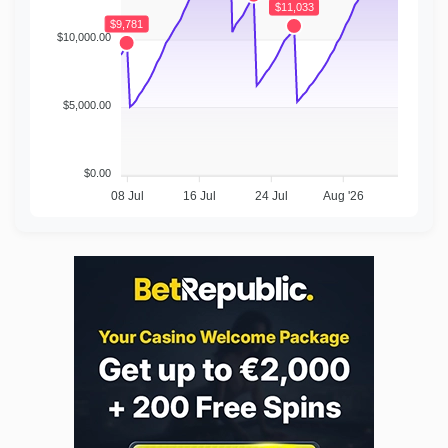
$11,033
$9,781
$10,000.00
$5,000.00
$0.00
08 Jul
16 Jul
24 Jul
Aug '26