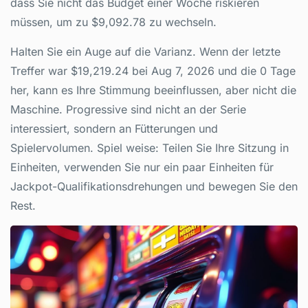
dass Sie nicht das Budget einer Woche riskieren
müssen, um zu $9,092.78 zu wechseln.
Halten Sie ein Auge auf die Varianz. Wenn der letzte
Treffer war $19,219.24 bei Aug 7, 2026 und die 0 Tage
her, kann es Ihre Stimmung beeinflussen, aber nicht die
Maschine. Progressive sind nicht an der Serie
interessiert, sondern an Fütterungen und
Spielervolumen. Spiel weise: Teilen Sie Ihre Sitzung in
Einheiten, verwenden Sie nur ein paar Einheiten für
Jackpot-Qualifikationsdrehungen und bewegen Sie den
Rest.