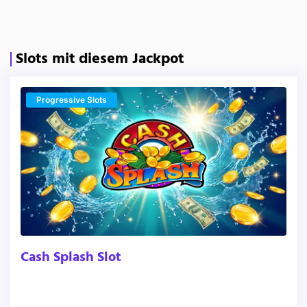
Slots mit diesem Jackpot
Progressive Slots
Cash Splash Slot