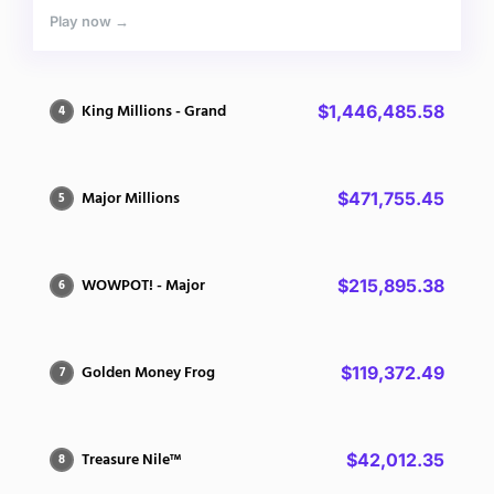
Play now →
King Millions - Grand
$1,446,485.58
4
Major Millions
$471,755.45
5
WOWPOT! - Major
$215,895.38
6
Golden Money Frog
$119,372.49
7
Treasure Nile™
$42,012.35
8