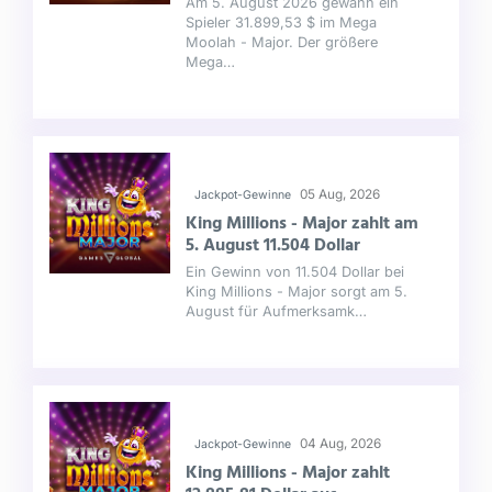
Am 5. August 2026 gewann ein
Spieler 31.899,53 $ im Mega
Moolah - Major. Der größere
Mega…
05 Aug, 2026
Jackpot-Gewinne
King Millions - Major zahlt am
5. August 11.504 Dollar
Ein Gewinn von 11.504 Dollar bei
King Millions - Major sorgt am 5.
August für Aufmerksamk…
04 Aug, 2026
Jackpot-Gewinne
King Millions - Major zahlt