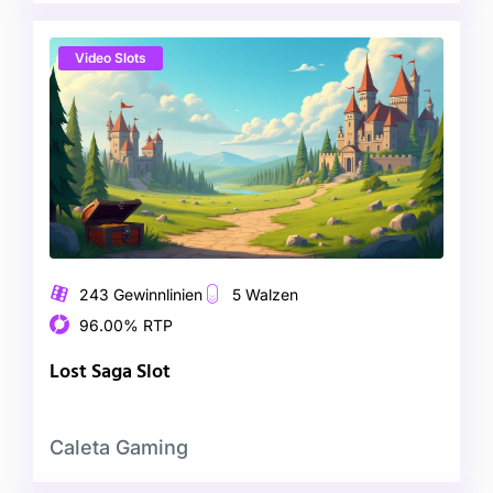
Video Slots
243 Gewinnlinien
5 Walzen
96.00% RTP
Lost Saga Slot
Caleta Gaming