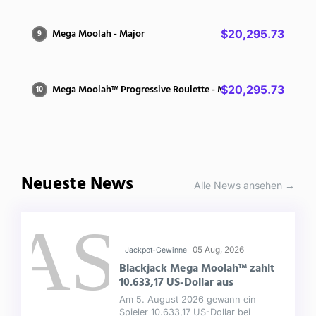
Mega Moolah - Major
$20,295.73
9
Mega Moolah™ Progressive Roulette - Major
$20,295.73
10
Neueste News
Alle News ansehen →
05 Aug, 2026
Jackpot-Gewinne
Blackjack Mega Moolah™ zahlt
10.633,17 US-Dollar aus
Am 5. August 2026 gewann ein
Spieler 10.633,17 US-Dollar bei