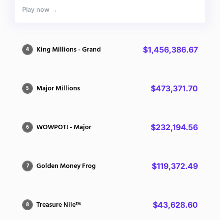
Play now →
King Millions - Grand
$1,456,386.67
4
Major Millions
$473,371.70
5
WOWPOT! - Major
$232,194.56
6
Golden Money Frog
$119,372.49
7
Treasure Nile™
$43,628.60
8