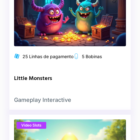
25 Linhas de pagamento
5 Bobinas
Little Monsters
Gameplay Interactive
Video Slots