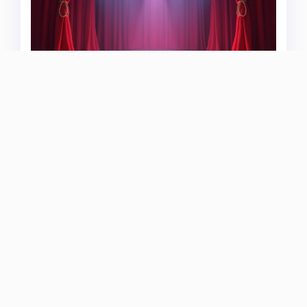
3 Bobinas
95.00% RTP
Leticia Sabater Show
MGA
Copyright ©
2026
by
casino.team
. All Rights