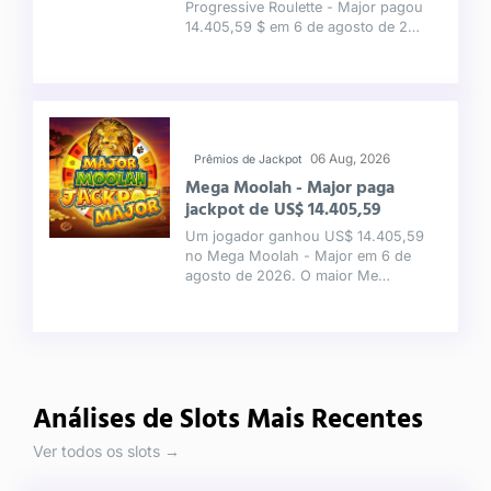
Progressive Roulette - Major pagou
14.405,59 $ em 6 de agosto de 2…
06 Aug, 2026
Prêmios de Jackpot
Mega Moolah - Major paga
jackpot de US$ 14.405,59
Um jogador ganhou US$ 14.405,59
no Mega Moolah - Major em 6 de
agosto de 2026. O maior Me…
Análises de Slots Mais Recentes
Ver todos os slots →