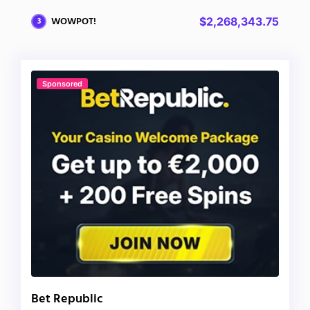
WOWPOT!
$2,268,343.75
3
Sponsored
Bet Republic