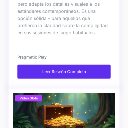
pero adapta los detalles visuales a los
estándares contemporáneos. Es una
opción sólida - para aquellos que
prefieren la claridad sobre la complejidad
en sus sesiones de juego habituales.
Pragmatic Play
Leer Reseña Completa
Video Slots