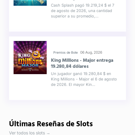
Cash Splash pagó 19.219,24 $ el 7
de agosto de 2026, una cantidad
superior a su promedio,…
06 Aug, 2026
Premios de Bote
King Millions - Major entrega
19.280,84 dólares
Un jugador ganó 19.280,84 $ en
King Millions - Major el 6 de agosto
de 2026. El mayor Kin…
Últimas Reseñas de Slots
Ver todos los slots →