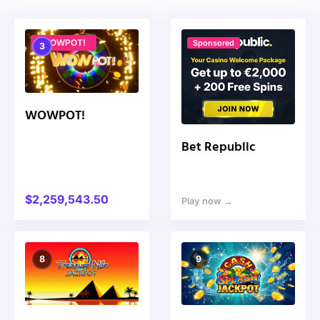
WOWPOT!
Sponsored
3
WOWPOT!
Bet Republic
$2,259,543.50
Play now →
8
9