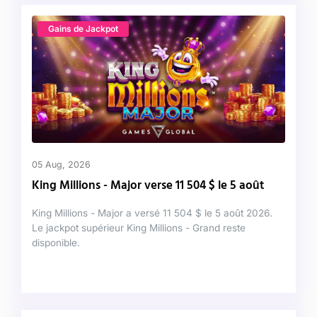
Gains de Jackpot
05 Aug, 2026
King Millions - Major verse 11 504 $ le 5 août
King Millions - Major a versé 11 504 $ le 5 août 2026.
Le jackpot supérieur King Millions - Grand reste
disponible.