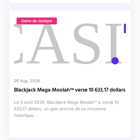
Gains de Jackpot
05 Aug, 2026
Blackjack Mega Moolah™ verse 10 633,17 dollars
Le 5 août 2026, Blackjack Mega Moolah™ a versé 10
633,17 dollars, un gain proche de sa moyenne
historique.