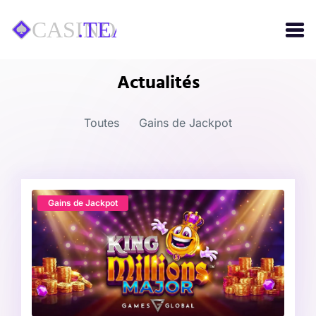
Actualités
Toutes
Gains de Jackpot
Gains de Jackpot