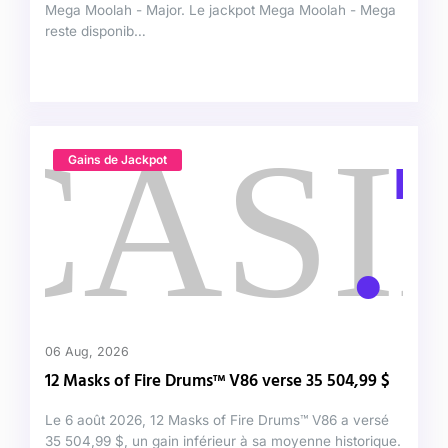
Mega Moolah - Major. Le jackpot Mega Moolah - Mega
reste disponib…
Gains de Jackpot
06 Aug, 2026
12 Masks of Fire Drums™ V86 verse 35 504,99 $
Le 6 août 2026, 12 Masks of Fire Drums™ V86 a versé
35 504,99 $, un gain inférieur à sa moyenne historique.