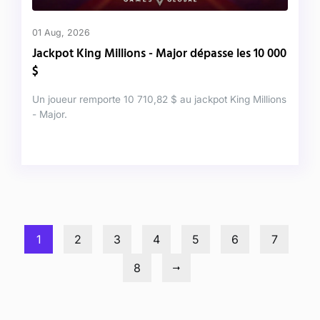
01 Aug, 2026
Jackpot King Millions - Major dépasse les 10 000
$
Un joueur remporte 10 710,82 $ au jackpot King Millions
- Major.
1
2
3
4
5
6
7
8