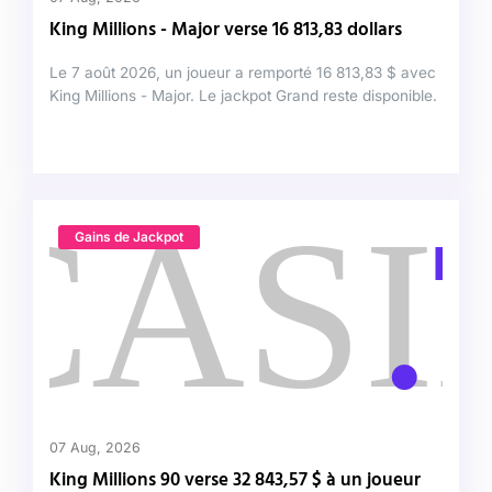
King Millions - Major verse 16 813,83 dollars
Le 7 août 2026, un joueur a remporté 16 813,83 $ avec
King Millions - Major. Le jackpot Grand reste disponible.
Gains de Jackpot
07 Aug, 2026
King Millions 90 verse 32 843,57 $ à un joueur