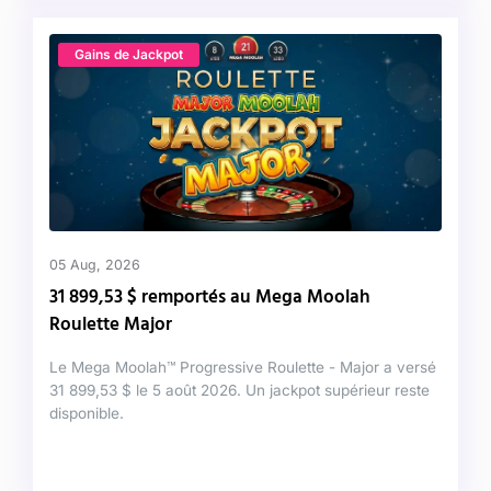
Gains de Jackpot
05 Aug, 2026
31 899,53 $ remportés au Mega Moolah
Roulette Major
Le Mega Moolah™ Progressive Roulette - Major a versé
31 899,53 $ le 5 août 2026. Un jackpot supérieur reste
disponible.