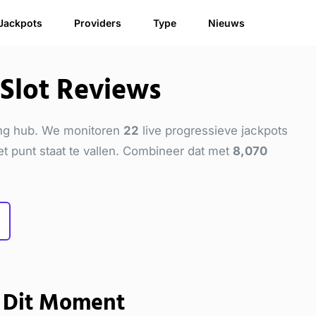
Jackpots
Providers
Type
Nieuws
 Slot Reviews
ing hub. We monitoren
22
live progressieve jackpots
et punt staat te vallen. Combineer dat met
8,070
p Dit Moment