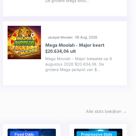
De grotere Mega Moo…
06 Aug, 2026
Jackpot Winsten
Mega Moolah - Major keert
$20.634,06 uit
Mega Moolah - Major betaalde op 6
augustus 2026 $20.634,06. De
grotere Mega-jackpot van $…
Alle slots bekijken →
Fixed Odds
Progressive Slots