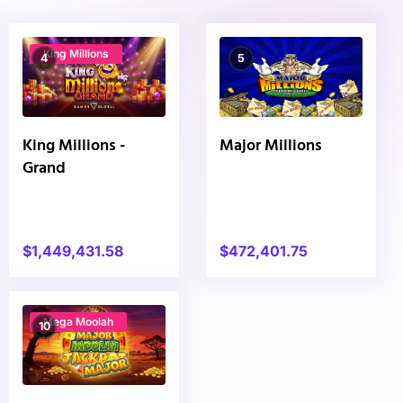
King Millions
4
5
King Millions -
Major Millions
Grand
$1,449,431.58
$472,401.75
Mega Moolah
10