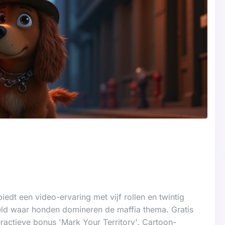
edt een video-ervaring met vijf rollen en twintig
eld waar honden domineren de maffia thema. Gratis
eractieve bonus 'Mark Your Territory'. Cartoon-