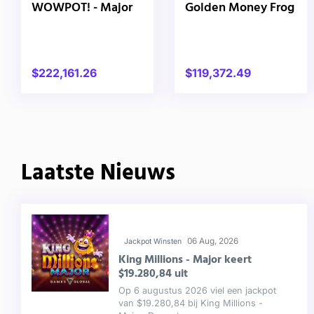
WOWPOT! - Major
Golden Money Frog
$222,161.26
$119,372.49
Laatste Nieuws
06 Aug, 2026
Jackpot Winsten
King Millions - Major keert
$19.280,84 uit
Op 6 augustus 2026 viel een jackpot
van $19.280,84 bij King Millions -