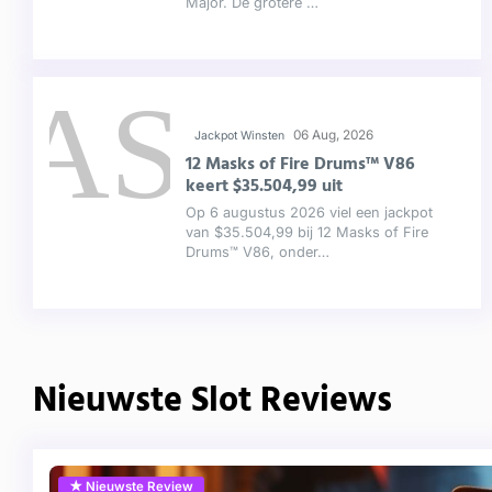
Major. De grotere …
06 Aug, 2026
Jackpot Winsten
12 Masks of Fire Drums™ V86
keert $35.504,99 uit
Op 6 augustus 2026 viel een jackpot
van $35.504,99 bij 12 Masks of Fire
Drums™ V86, onder…
Nieuwste Slot Reviews
★ Nieuwste Review