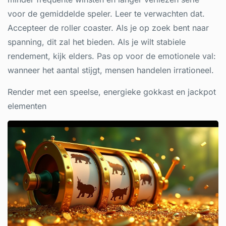
voor de gemiddelde speler. Leer te verwachten dat.
Accepteer de roller coaster. Als je op zoek bent naar
spanning, dit zal het bieden. Als je wilt stabiele
rendement, kijk elders. Pas op voor de emotionele val:
wanneer het aantal stijgt, mensen handelen irrationeel.
Render met een speelse, energieke gokkast en jackpot
elementen