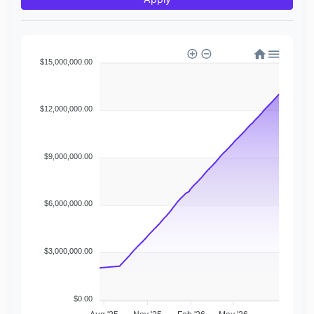
$15,000,000.00
$12,000,000.00
$9,000,000.00
$6,000,000.00
$3,000,000.00
$0.00