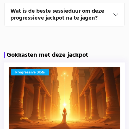
Wat is de beste sessieduur om deze
progressieve jackpot na te jagen?
Gokkasten met deze jackpot
Progressive Slots