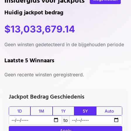
Insidergids voor jackpots
Huidig jackpot bedrag
$13,033,679.14
Geen winsten gedetecteerd in de bijgehouden periode
Laatste 5 Winnaars
Geen recente winsten geregistreerd.
Jackpot Bedrag Geschiedenis
1D
1M
1Y
5Y
Auto
to
Apply