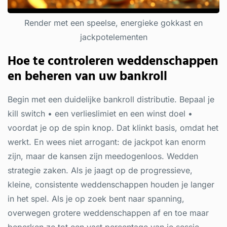
Render met een speelse, energieke gokkast en
jackpotelementen
Hoe te controleren weddenschappen
en beheren van uw bankroll
Begin met een duidelijke bankroll distributie. Bepaal je
kill switch • een verlieslimiet en een winst doel •
voordat je op de spin knop. Dat klinkt basis, omdat het
werkt. En wees niet arrogant: de jackpot kan enorm
zijn, maar de kansen zijn meedogenloos. Wedden
strategie zaken. Als je jaagt op de progressieve,
kleine, consistente weddenschappen houden je langer
in het spel. Als je op zoek bent naar spanning,
overwegen grotere weddenschappen af en toe maar