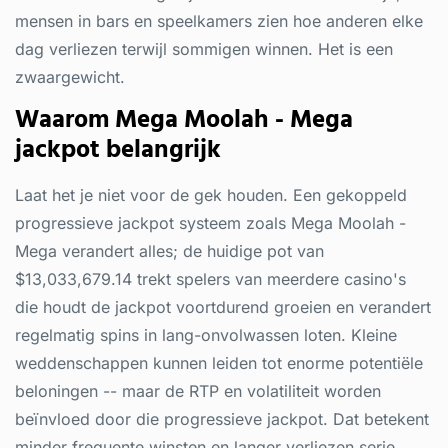
mensen in bars en speelkamers zien hoe anderen elke
dag verliezen terwijl sommigen winnen. Het is een
zwaargewicht.
Waarom Mega Moolah - Mega
jackpot belangrijk
Laat het je niet voor de gek houden. Een gekoppeld
progressieve jackpot systeem zoals Mega Moolah -
Mega verandert alles; de huidige pot van
$13,033,679.14 trekt spelers van meerdere casino's
die houdt de jackpot voortdurend groeien en verandert
regelmatig spins in lang-onvolwassen loten. Kleine
weddenschappen kunnen leiden tot enorme potentiële
beloningen -- maar de RTP en volatiliteit worden
beïnvloed door die progressieve jackpot. Dat betekent
minder frequente winsten en langer verliezen serie