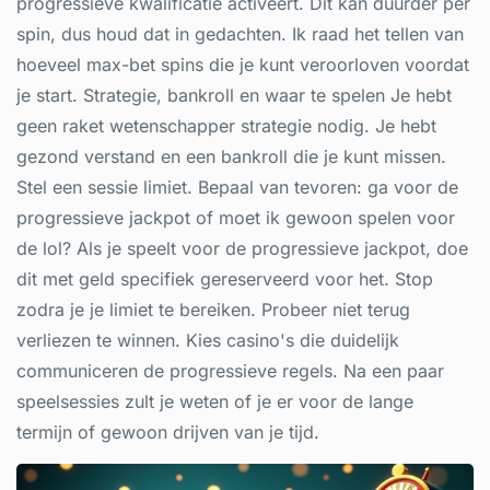
progressieve kwalificatie activeert. Dit kan duurder per
spin, dus houd dat in gedachten. Ik raad het tellen van
hoeveel max-bet spins die je kunt veroorloven voordat
je start. Strategie, bankroll en waar te spelen Je hebt
geen raket wetenschapper strategie nodig. Je hebt
gezond verstand en een bankroll die je kunt missen.
Stel een sessie limiet. Bepaal van tevoren: ga voor de
progressieve jackpot of moet ik gewoon spelen voor
de lol? Als je speelt voor de progressieve jackpot, doe
dit met geld specifiek gereserveerd voor het. Stop
zodra je je limiet te bereiken. Probeer niet terug
verliezen te winnen. Kies casino's die duidelijk
communiceren de progressieve regels. Na een paar
speelsessies zult je weten of je er voor de lange
termijn of gewoon drijven van je tijd.