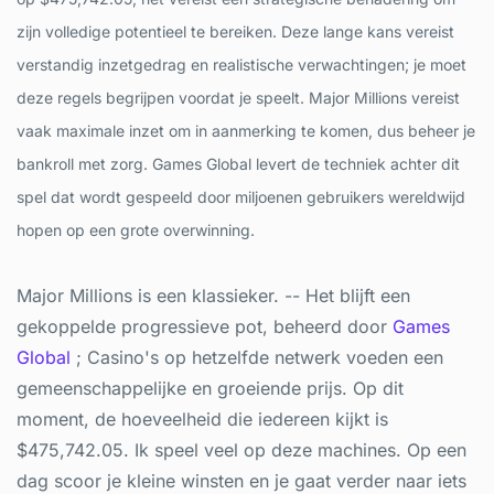
zijn volledige potentieel te bereiken. Deze lange kans vereist
verstandig inzetgedrag en realistische verwachtingen; je moet
deze regels begrijpen voordat je speelt. Major Millions vereist
vaak maximale inzet om in aanmerking te komen, dus beheer je
bankroll met zorg. Games Global levert de techniek achter dit
spel dat wordt gespeeld door miljoenen gebruikers wereldwijd
hopen op een grote overwinning.
Major Millions is een klassieker. -- Het blijft een
gekoppelde progressieve pot, beheerd door
Games
Global
; Casino's op hetzelfde netwerk voeden een
gemeenschappelijke en groeiende prijs. Op dit
moment, de hoeveelheid die iedereen kijkt is
$475,742.05. Ik speel veel op deze machines. Op een
dag scoor je kleine winsten en je gaat verder naar iets