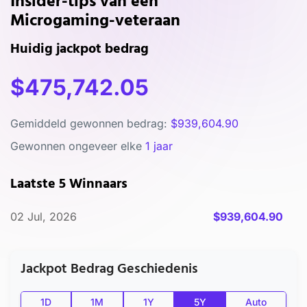
Insider-tips van een
Microgaming-veteraan
Huidig jackpot bedrag
$475,742.05
Gemiddeld gewonnen bedrag:
$939,604.90
Gewonnen ongeveer elke
1 jaar
Laatste 5 Winnaars
02 Jul, 2026
$939,604.90
Jackpot Bedrag Geschiedenis
1D
1M
1Y
5Y
Auto