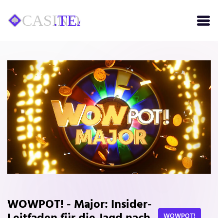
WOWPOT! - Major: Insider-
WOWPOT!