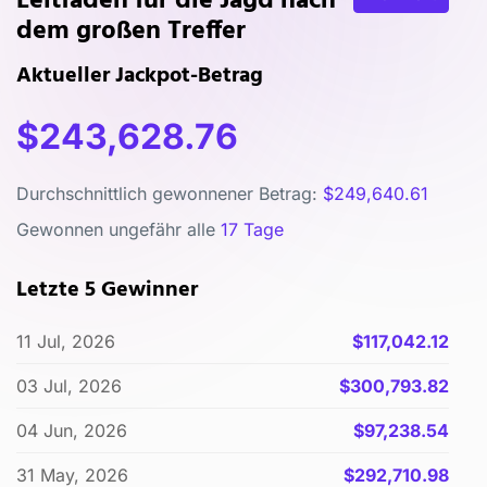
Leitfaden für die Jagd nach
dem großen Treffer
Aktueller Jackpot-Betrag
$243,628.76
Durchschnittlich gewonnener Betrag:
$249,640.61
Gewonnen ungefähr alle
17 Tage
Letzte 5 Gewinner
11 Jul, 2026
$117,042.12
03 Jul, 2026
$300,793.82
04 Jun, 2026
$97,238.54
31 May, 2026
$292,710.98