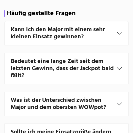
Häufig gestellte Fragen
Kann ich den Major mit einem sehr
kleinen Einsatz gewinnen?
Bedeutet eine lange Zeit seit dem
letzten Gewinn, dass der Jackpot bald
fällt?
Was ist der Unterschied zwischen
Major und dem obersten WOWpot?
Sollte ich meine Einsatzgröße ändern,