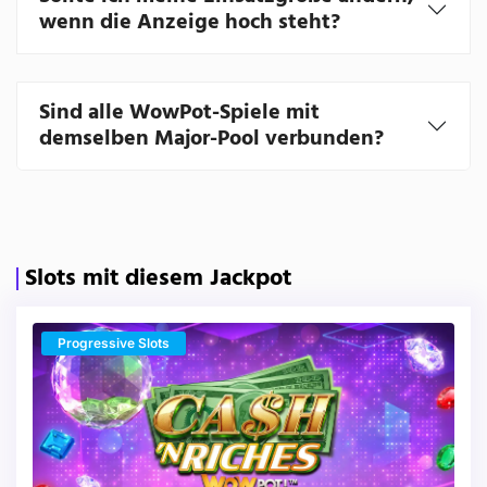
wenn die Anzeige hoch steht?
Sind alle WowPot-Spiele mit
demselben Major-Pool verbunden?
Slots mit diesem Jackpot
Progressive Slots