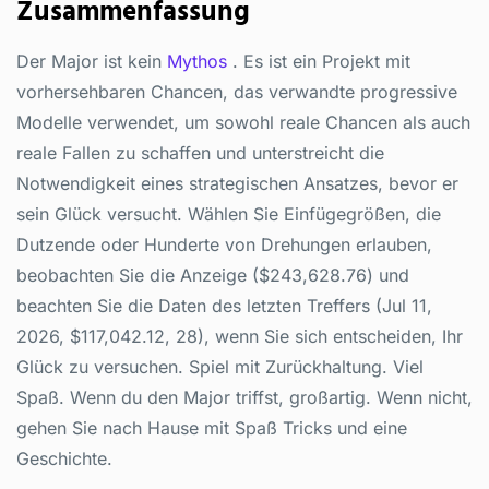
Zusammenfassung
Der Major ist kein
Mythos
. Es ist ein Projekt mit
vorhersehbaren Chancen, das verwandte progressive
Modelle verwendet, um sowohl reale Chancen als auch
reale Fallen zu schaffen und unterstreicht die
Notwendigkeit eines strategischen Ansatzes, bevor er
sein Glück versucht. Wählen Sie Einfügegrößen, die
Dutzende oder Hunderte von Drehungen erlauben,
beobachten Sie die Anzeige ($243,628.76) und
beachten Sie die Daten des letzten Treffers (Jul 11,
2026, $117,042.12, 28), wenn Sie sich entscheiden, Ihr
Glück zu versuchen. Spiel mit Zurückhaltung. Viel
Spaß. Wenn du den Major triffst, großartig. Wenn nicht,
gehen Sie nach Hause mit Spaß Tricks und eine
Geschichte.