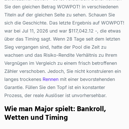
Sie den gleichen Betrag WOWPOT! in verschiedenen
Titeln auf der gleichen Seite zu sehen. Schauen Sie
sich die Geschichte. Das letzte Ergebnis auf WOWPOT!
war bei Jul 11, 2026 und war $117,042.12 -, die etwas
über das Timing sagt. Wenn 28 Tage seit dem letzten
Sieg vergangen sind, hatte der Pool die Zeit zu
wachsen und das Risiko-Rendite Verhältnis zu Ihrem
Vergnügen im Vergleich zu einem frisch betroffenen
Zähler verschoben. Jedoch, Sie nicht konstruieren ein
langes trockenes
Rennen
mit einer bevorstehenden
Garantie. Füllen Sie den Topf ist ein konstanter
Prozess, der reale Auslöser ist unvorhersehbar.
Wie man Major spielt: Bankroll,
Wetten und Timing