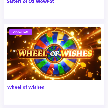
Sisters of Oz WowPot
Video Slots
Wheel of Wishes