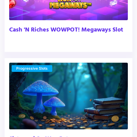
Cash 'N Riches WOWPOT! Megaways Slot
Progressive Slots