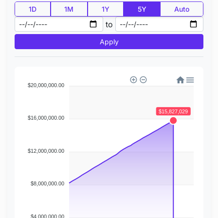
1D
1M
1Y
5Y
Auto
to
Apply
$20,000,000.00
$15,827,029
$16,000,000.00
$12,000,000.00
$8,000,000.00
$4,000,000.00