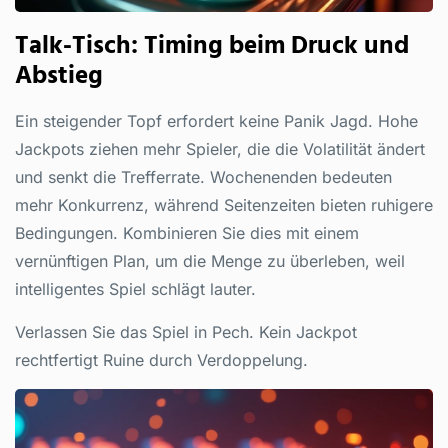
Talk-Tisch: Timing beim Druck und
Abstieg
Ein steigender Topf erfordert keine Panik Jagd. Hohe
Jackpots ziehen mehr Spieler, die die Volatilität ändert
und senkt die Trefferrate. Wochenenden bedeuten
mehr Konkurrenz, während Seitenzeiten bieten ruhigere
Bedingungen. Kombinieren Sie dies mit einem
vernünftigen Plan, um die Menge zu überleben, weil
intelligentes Spiel schlägt lauter.
Verlassen Sie das Spiel in Pech. Kein Jackpot
rechtfertigt Ruine durch Verdoppelung.