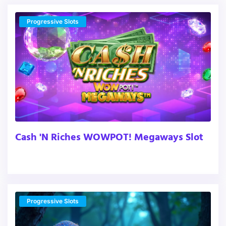
Progressive Slots
Cash 'N Riches WOWPOT! Megaways Slot
Progressive Slots