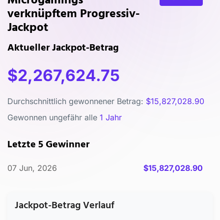
Microgamings
verknüpftem Progressiv-
Jackpot
Aktueller Jackpot-Betrag
$2,267,624.75
Durchschnittlich gewonnener Betrag:
$15,827,028.90
Gewonnen ungefähr alle
1 Jahr
Letzte 5 Gewinner
07 Jun, 2026
$15,827,028.90
Jackpot-Betrag Verlauf