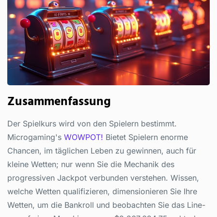
Zusammenfassung
Der Spielkurs wird von den Spielern bestimmt.
Microgaming's
WOWPOT!
Bietet Spielern enorme
Chancen, im täglichen Leben zu gewinnen, auch für
kleine Wetten; nur wenn Sie die Mechanik des
progressiven Jackpot verbunden verstehen. Wissen,
welche Wetten qualifizieren, dimensionieren Sie Ihre
Wetten, um die Bankroll und beobachten Sie das Line-