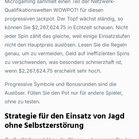
Microgaming sammelt einen Teil der Netzwerk-
Qualifikationswetten WOWPOT! für diesen
progressiven jackpot. Der Topf wächst ständig, so
können Sie $2,267,624.75 in Echtzeit schauen. Nicht
jeder Spin zählt das gleiche, weil einige Einsatzstufen
nicht den Hauptpreis auslösen. Lesen Sie die Regeln
genau, um zu vermeiden, Geld auf ineffizienten Spins
zu verschwenden, was besonders schmerzhaft ist,
wenn $2,267,624.75 erscheint sehr hoch.
Progressive Symbole und Bonusrunden sind die
Auslöser. Füllen Sie den Pot nur für andere Spieler,
ohne zu testen.
Strategie für den Einsatz von Jagd
ohne Selbstzerstörung