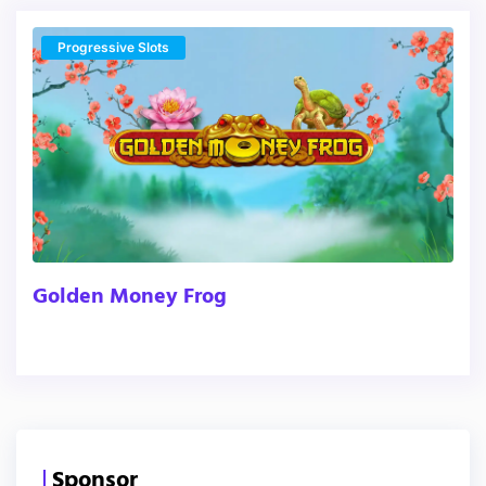
Progressive Slots
Golden Money Frog
Sponsor