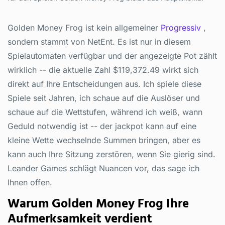
Golden Money Frog ist kein allgemeiner
Progressiv
,
sondern stammt von NetEnt. Es ist nur in diesem
Spielautomaten verfügbar und der angezeigte Pot zählt
wirklich -- die aktuelle Zahl $119,372.49 wirkt sich
direkt auf Ihre Entscheidungen aus. Ich spiele diese
Spiele seit Jahren, ich schaue auf die Auslöser und
schaue auf die Wettstufen, während ich weiß, wann
Geduld notwendig ist -- der jackpot kann auf eine
kleine Wette wechselnde Summen bringen, aber es
kann auch Ihre Sitzung zerstören, wenn Sie gierig sind.
Leander Games schlägt Nuancen vor, das sage ich
Ihnen offen.
Warum Golden Money Frog Ihre
Aufmerksamkeit verdient