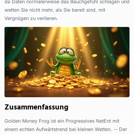
da Daten normalerweise das Bauchgefühl schlagen und
wetten Sie nicht mehr, als Sie bereit sind, mit
Vergnügen zu verlieren.
Zusammenfassung
Golden Money Frog ist ein Progressives NetEnt mit
einem echten Aufwärtstrend bei kleinen Wetten. -- Der