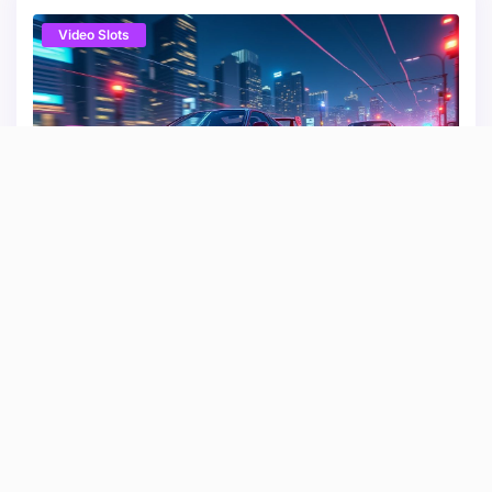
Video Slots
60 Seconds Heist Slot
Video Slots