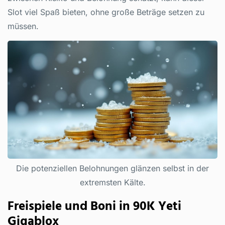
Slot viel Spaß bieten, ohne große Beträge setzen zu
müssen.
Die potenziellen Belohnungen glänzen selbst in der
extremsten Kälte.
Freispiele und Boni in 90K Yeti
Gigablox