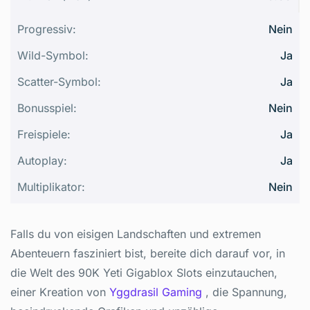
Progressiv:
Nein
Wild-Symbol:
Ja
Scatter-Symbol:
Ja
Bonusspiel:
Nein
Freispiele:
Ja
Autoplay:
Ja
Multiplikator:
Nein
Falls du von eisigen Landschaften und extremen
Abenteuern fasziniert bist, bereite dich darauf vor, in
die Welt des 90K Yeti Gigablox Slots einzutauchen,
einer Kreation von
Yggdrasil Gaming
, die Spannung,