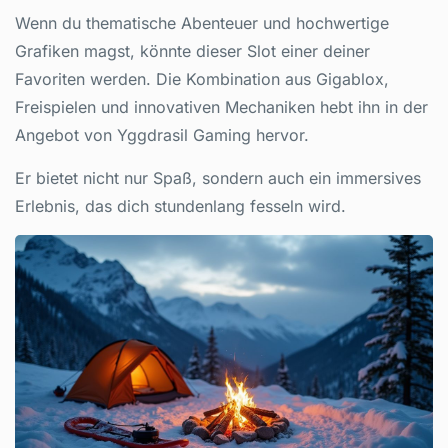
Wenn du thematische Abenteuer und hochwertige
Grafiken magst, könnte dieser Slot einer deiner
Favoriten werden. Die Kombination aus Gigablox,
Freispielen und innovativen Mechaniken hebt ihn in der
Angebot von Yggdrasil Gaming hervor.
Er bietet nicht nur Spaß, sondern auch ein immersives
Erlebnis, das dich stundenlang fesseln wird.