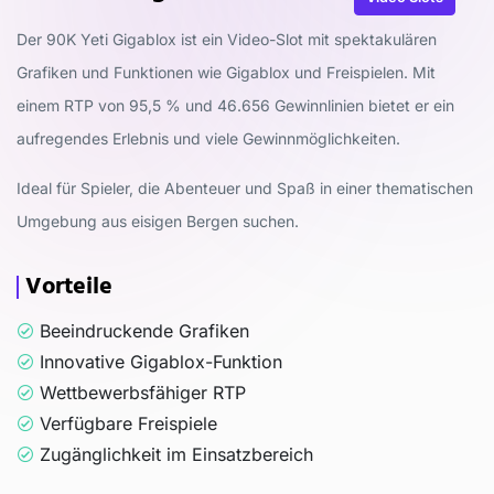
Der 90K Yeti Gigablox ist ein Video-Slot mit spektakulären
Grafiken und Funktionen wie Gigablox und Freispielen. Mit
einem RTP von 95,5 % und 46.656 Gewinnlinien bietet er ein
aufregendes Erlebnis und viele Gewinnmöglichkeiten.
Ideal für Spieler, die Abenteuer und Spaß in einer thematischen
Umgebung aus eisigen Bergen suchen.
Vorteile
Beeindruckende Grafiken
Innovative Gigablox-Funktion
Wettbewerbsfähiger RTP
Verfügbare Freispiele
Zugänglichkeit im Einsatzbereich