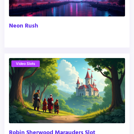
Neon Rush
Video Slots
Robin Sherwood Marauders Slot