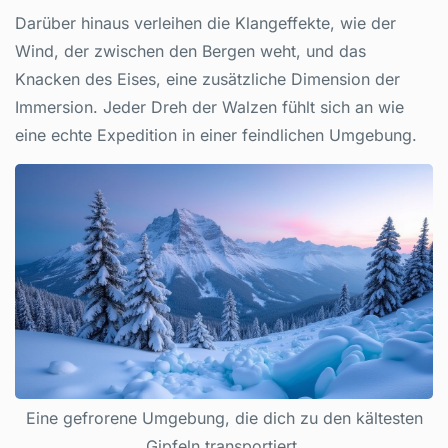
Darüber hinaus verleihen die Klangeffekte, wie der
Wind, der zwischen den Bergen weht, und das
Knacken des Eises, eine zusätzliche Dimension der
Immersion. Jeder Dreh der Walzen fühlt sich an wie
eine echte Expedition in einer feindlichen Umgebung.
Eine gefrorene Umgebung, die dich zu den kältesten
Gipfeln transportiert.