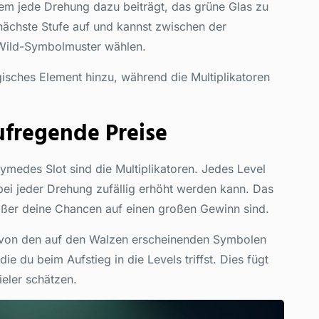
em jede Drehung dazu beiträgt, das grüne Glas zu
ie nächste Stufe auf und kannst zwischen der
 Wild-Symbolmuster wählen.
gisches Element hinzu, während die Multiplikatoren
ufregende Preise
medes Slot sind die Multiplikatoren. Jedes Level
 bei jeder Drehung zufällig erhöht werden kann. Das
rößer deine Chancen auf einen großen Gewinn sind.
r von den auf den Walzen erscheinenden Symbolen
e du beim Aufstieg in die Levels triffst. Dies fügt
ieler schätzen.