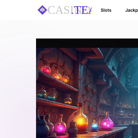
Slots
Jackp