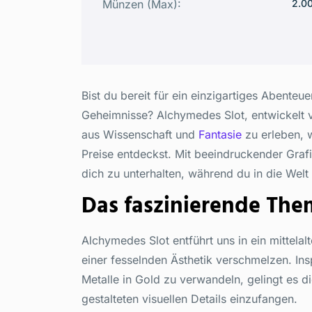
Münzen (Max):
2.0
Bist du bereit für ein einzigartiges Abenteue
Geheimnisse? Alchymedes Slot, entwickelt v
aus Wissenschaft und
Fantasie
zu erleben, 
Preise entdeckst. Mit beeindruckender Graf
dich zu unterhalten, während du in die Welt
Das faszinierende The
Alchymedes Slot entführt uns in ein mittela
einer fesselnden Ästhetik verschmelzen. Ins
Metalle in Gold zu verwandeln, gelingt es 
gestalteten visuellen Details einzufangen.