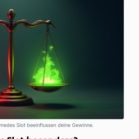
medes Slot beeinflussen deine Gewinne.