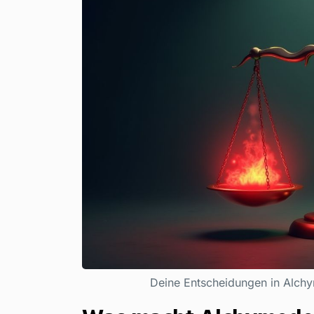
Deine Entscheidungen in Alchy