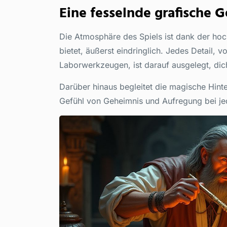
Eine fesselnde grafische 
Die Atmosphäre des Spiels ist dank der ho
bietet, äußerst eindringlich. Jedes Detail,
Laborwerkzeugen, ist darauf ausgelegt, dic
Darüber hinaus begleitet die magische Hinte
Gefühl von Geheimnis und Aufregung bei je