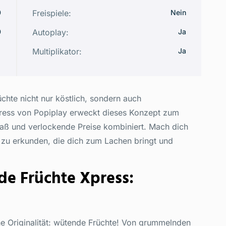
0
Freispiele:
Nein
0
Autoplay:
Ja
Multiplikator:
Ja
rüchte nicht nur köstlich, sondern auch
ess von Popiplay erweckt dieses Konzept zum
aß und verlockende Preise kombiniert. Mach dich
ng zu erkunden, die dich zum Lachen bringt und
e Früchte Xpress:
e Originalität: wütende Früchte! Von grummelnden