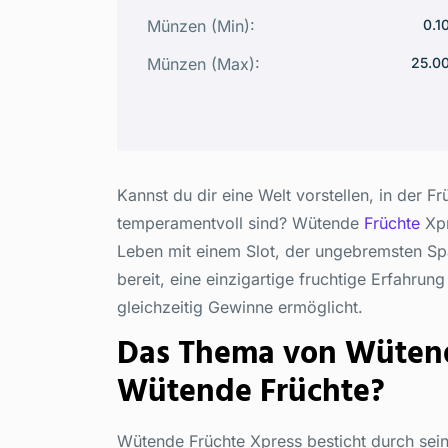
Münzen (Min):
0.1
Münzen (Max):
25.0
Kannst du dir eine Welt vorstellen, in der F
temperamentvoll sind? Wütende
Früchte
Xpr
Leben mit einem Slot, der ungebremsten Sp
bereit, eine einzigartige fruchtige Erfahru
gleichzeitig Gewinne ermöglicht.
Das Thema von Wütend
Wütende Früchte?
Wütende Früchte Xpress besticht durch sein