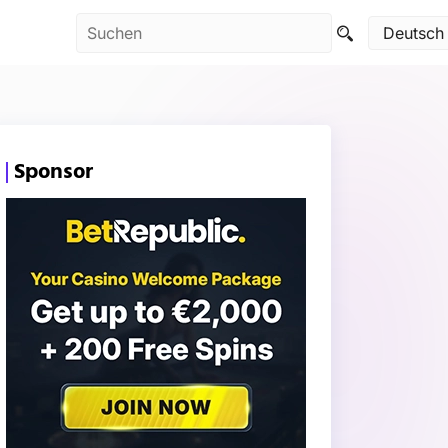
Sponsor