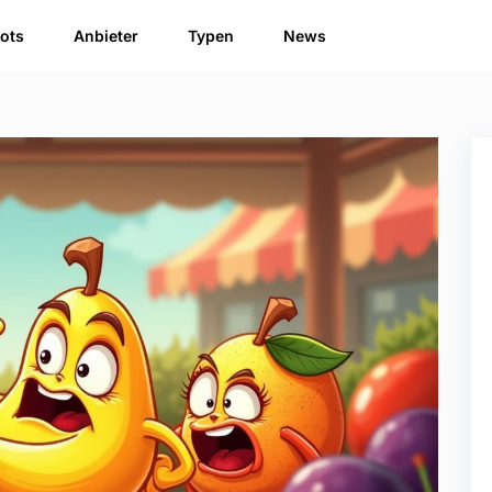
ots
Anbieter
Typen
News