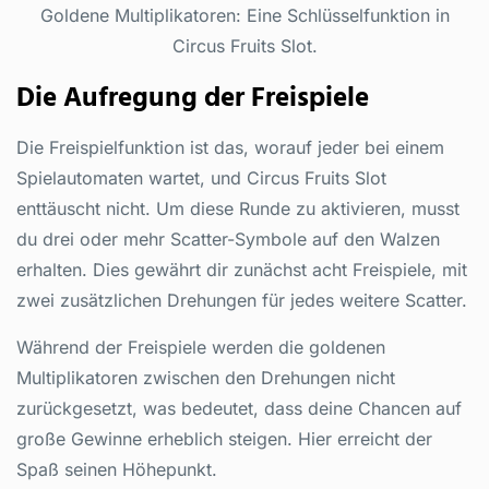
Goldene Multiplikatoren: Eine Schlüsselfunktion in
Circus Fruits Slot.
Die Aufregung der Freispiele
Die Freispielfunktion ist das, worauf jeder bei einem
Spielautomaten wartet, und Circus Fruits Slot
enttäuscht nicht. Um diese Runde zu aktivieren, musst
du drei oder mehr Scatter-Symbole auf den Walzen
erhalten. Dies gewährt dir zunächst acht Freispiele, mit
zwei zusätzlichen Drehungen für jedes weitere Scatter.
Während der Freispiele werden die goldenen
Multiplikatoren zwischen den Drehungen nicht
zurückgesetzt, was bedeutet, dass deine Chancen auf
große Gewinne erheblich steigen. Hier erreicht der
Spaß seinen Höhepunkt.