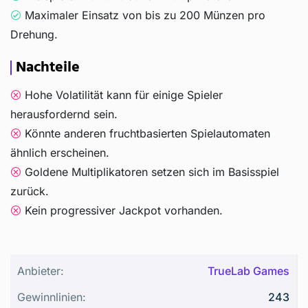
Maximaler Einsatz von bis zu 200 Münzen pro
Drehung.
Nachteile
Hohe Volatilität kann für einige Spieler
herausfordernd sein.
Könnte anderen fruchtbasierten Spielautomaten
ähnlich erscheinen.
Goldene Multiplikatoren setzen sich im Basisspiel
zurück.
Kein progressiver Jackpot vorhanden.
Anbieter:
TrueLab Games
Gewinnlinien:
243