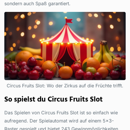
sondern auch Spaß garantiert.
Circus Fruits Slot: Wo der Zirkus auf die Früchte trifft.
So spielst du Circus Fruits Slot
Das Spielen von Circus Fruits Slot ist so einfach wie
aufregend. Der Spielautomat wird auf einem 5x3-
Raster gespielt und bietet 243 Gewinnmöglichkeiten.