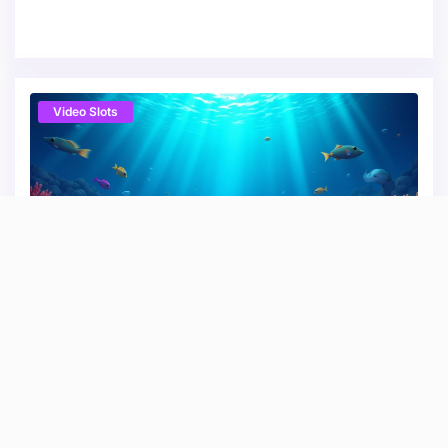
Video Slots
Sea Hunter Slot