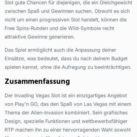
Slot gute Chancen für diejenigen, die ein Gleichgewicht
zwischen Spaß und Gewinnen suchen. Obwohl es sich
nicht um einen progressiven Slot handelt, können die
Free Spins-Runden und die Wild-Symbole recht
attraktive Gewinne generieren.
Das Spiel ermöglicht auch die Anpassung deiner
Einsätze, was bedeutet, dass du nach deinem Budget
spielen kannst, ohne die Aufregung zu beeinträchtigen.
Zusammenfassung
Der Invading Vegas Slot ist ein einzigartiges Angebot
von Play'n GO, das den Spaß von Las Vegas mit einem
Thema der Alien-Invasion kombiniert. Sein grafisches
Design, spezielle Funktionen und wettbewerbsfähiger
RTP machen ihn zu einer hervorragenden Wahl sowohl