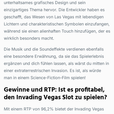
unterhaltsames grafisches Design und sein
einzigartiges Thema hervor. Die Entwickler haben es
geschafft, das Wesen von Las Vegas mit lebendigen
Lichtern und charakteristischen Symbolen einzufangen,
während sie einen alienhaften Touch hinzufügen, der es
wirklich besonders macht.
Die Musik und die Soundeffekte verdienen ebenfalls
eine besondere Erwähnung, da sie das Spielerlebnis
ergänzen und dich fühlen lassen, als wärst du mitten in
einer extraterrestrischen Invasion. Es ist, als würde
man in einem Science-Fiction-Film spielen!
Gewinne und RTP: Ist es profitabel,
den Invading Vegas Slot zu spielen?
Mit einem RTP von 96,2% bietet der Invading Vegas