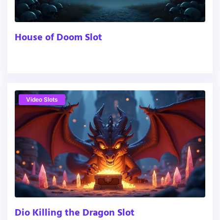
House of Doom Slot
Video Slots
Dio Killing the Dragon Slot