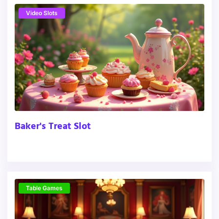
Video Slots
Baker's Treat Slot
Table Games