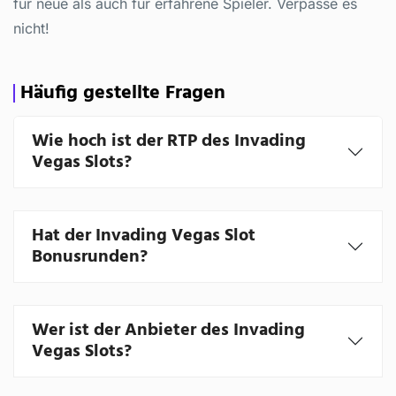
für neue als auch für erfahrene Spieler. Verpasse es
nicht!
Häufig gestellte Fragen
Wie hoch ist der RTP des Invading
Vegas Slots?
Hat der Invading Vegas Slot
Bonusrunden?
Wer ist der Anbieter des Invading
Vegas Slots?