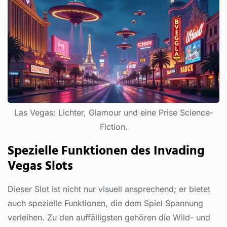
Las Vegas: Lichter, Glamour und eine Prise Science-
Fiction.
Spezielle Funktionen des Invading
Vegas Slots
Dieser Slot ist nicht nur visuell ansprechend; er bietet
auch spezielle Funktionen, die dem Spiel Spannung
verleihen. Zu den auffälligsten gehören die Wild- und