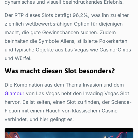
dynamisches und visuell beeindruckendes Erlebnis.
Der RTP dieses Slots beträgt 96,2%, was ihn zu einer
ziemlich wettbewerbsfähigen Option für diejenigen
macht, die gute Gewinnchancen suchen. Zudem
beinhalten die Symbole Aliens, stilisierte Pokerkarten
und typische Objekte aus Las Vegas wie Casino-Chips
und Würfel.
Was macht diesen Slot besonders?
Die Kombination aus dem Thema Invasion und dem
Glamour
von Las Vegas hebt den Invading Vegas Slot
hervor. Es ist selten, einen Slot zu finden, der Science-
Fiction mit einem Hauch von klassischem Casino
verbindet, und hier gelingt es!