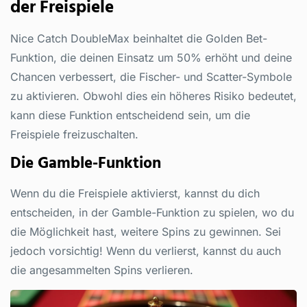
der Freispiele
Nice Catch DoubleMax beinhaltet die Golden Bet-
Funktion, die deinen Einsatz um 50% erhöht und deine
Chancen verbessert, die Fischer- und Scatter-Symbole
zu aktivieren. Obwohl dies ein höheres Risiko bedeutet,
kann diese Funktion entscheidend sein, um die
Freispiele freizuschalten.
Die Gamble-Funktion
Wenn du die Freispiele aktivierst, kannst du dich
entscheiden, in der Gamble-Funktion zu spielen, wo du
die Möglichkeit hast, weitere Spins zu gewinnen. Sei
jedoch vorsichtig! Wenn du verlierst, kannst du auch
die angesammelten Spins verlieren.