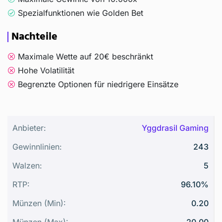
Spezialfunktionen wie Golden Bet
Nachteile
Maximale Wette auf 20€ beschränkt
Hohe Volatilität
Begrenzte Optionen für niedrigere Einsätze
Anbieter:
Yggdrasil Gaming
Gewinnlinien:
243
Walzen:
5
RTP:
96.10%
Münzen (Min):
0.20