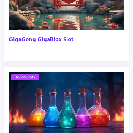
GigaGong GigaBlox Slot
Video Slots