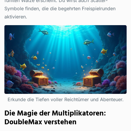
fünften Walze erscheint. Du wirst auch Scatter-
Symbole finden, die die begehrten Freispielrunden
aktivieren.
Erkunde die Tiefen voller Reichtümer und Abenteuer.
Die Magie der Multiplikatoren:
DoubleMax verstehen