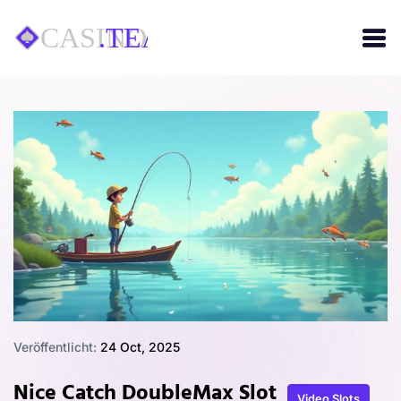
Veröffentlicht:
24 Oct, 2025
Nice Catch DoubleMax Slot
Video Slots