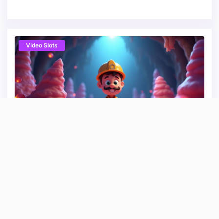
Video Slots
Sweet Miner