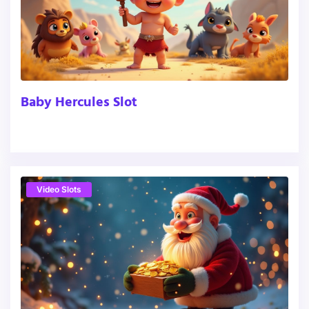
Baby Hercules Slot
Video Slots