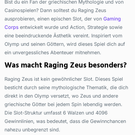
Bist du ein Fan der griechischen Mythologie und von
Casinospielen? Dann solltest du Raging Zeus
ausprobieren, einen epischen Slot, der von
Gaming
Corps
entwickelt wurde und Action, Strategie sowie
eine beeindruckende Ästhetik vereint. Inspiriert vom
Olymp und seinen Göttern, wird dieses Spiel dich auf
ein unvergessliches Abenteuer mitnehmen.
Was macht Raging Zeus besonders?
Raging Zeus ist kein gewöhnlicher Slot. Dieses Spiel
besticht durch seine mythologische Thematik, die dich
direkt in den Olymp versetzt, wo Zeus und andere
griechische Götter bei jedem Spin lebendig werden.
Die Slot-Struktur umfasst 6 Walzen und 4096
Gewinnlinien, was bedeutet, dass die Gewinnchancen
nahezu unbegrenzt sind.