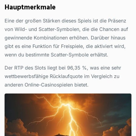
Hauptmerkmale
Eine der großen Stärken dieses Spiels ist die Präsenz
von Wild- und Scatter-Symbolen, die die Chancen auf
gewinnende Kombinationen erhöhen. Darüber hinaus
gibt es eine Funktion für Freispiele, die aktiviert wird,
wenn du bestimmte Scatter-Symbole erhältst.
Der RTP des Slots liegt bei 96,35 %, was eine sehr
wettbewerbsfähige Rücklaufquote im Vergleich zu
anderen Online-Casinospielen bietet.