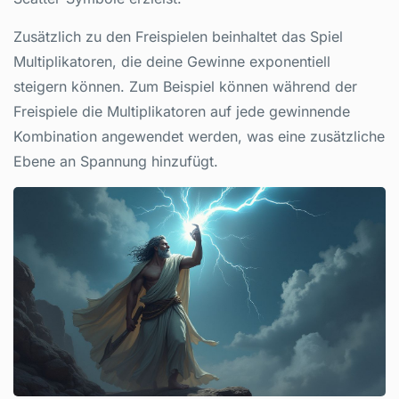
Zusätzlich zu den Freispielen beinhaltet das Spiel
Multiplikatoren, die deine Gewinne exponentiell
steigern können. Zum Beispiel können während der
Freispiele die Multiplikatoren auf jede gewinnende
Kombination angewendet werden, was eine zusätzliche
Ebene an Spannung hinzufügt.