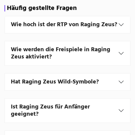
Häufig gestellte Fragen
Wie hoch ist der RTP von Raging Zeus?
Wie werden die Freispiele in Raging
Zeus aktiviert?
Hat Raging Zeus Wild-Symbole?
Ist Raging Zeus für Anfänger
geeignet?