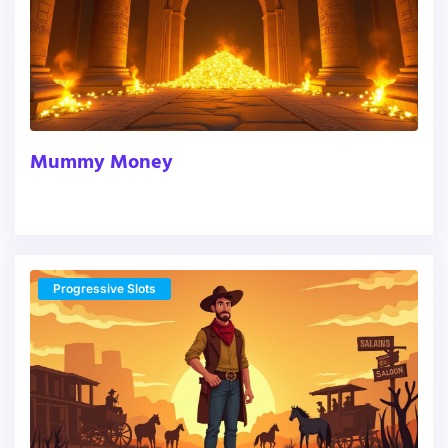
Mummy Money
Progressive Slots