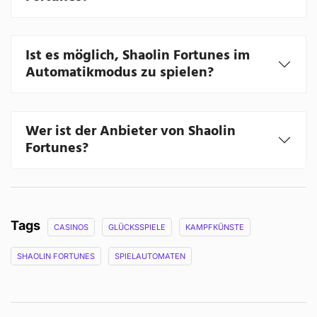
Ist es möglich, Shaolin Fortunes im
Automatikmodus zu spielen?
Wer ist der Anbieter von Shaolin
Fortunes?
Tags
CASINOS
GLÜCKSSPIELE
KAMPFKÜNSTE
SHAOLIN FORTUNES
SPIELAUTOMATEN