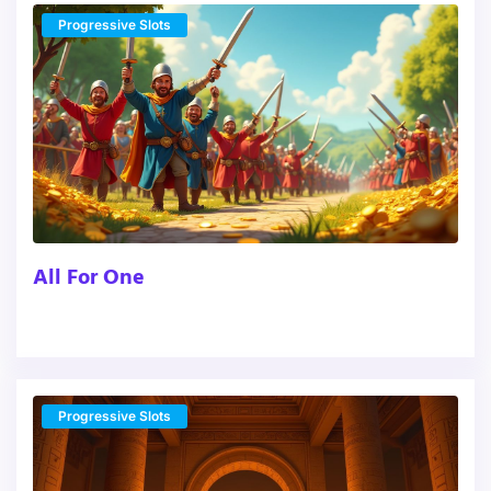
Progressive Slots
All For One
Progressive Slots