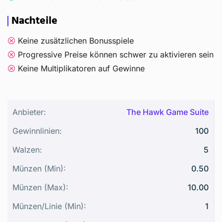
Nachteile
Keine zusätzlichen Bonusspiele
Progressive Preise können schwer zu aktivieren sein
Keine Multiplikatoren auf Gewinne
Anbieter:
The Hawk Game Suite
Gewinnlinien:
100
Walzen:
5
Münzen (Min):
0.50
Münzen (Max):
10.00
Münzen/Linie (Min):
1