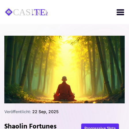
Veröffentlicht:
22 Sep, 2025
Shaolin Fortunes
Progressive Slots