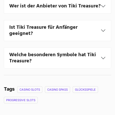
Wer ist der Anbieter von Tiki Treasure?
Ist Tiki Treasure für Anfänger
geeignet?
Welche besonderen Symbole hat Tiki
Treasure?
Tags
CASINO SLOTS
CASINO SPASS
GLÜCKSSPIELE
PROGRESSIVE SLOTS