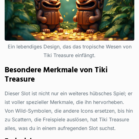
Ein lebendiges Design, das das tropische Wesen von
Tiki Treasure einfängt.
Besondere Merkmale von Tiki
Treasure
Dieser Slot ist nicht nur ein weiteres hübsches Spiel; er
ist voller spezieller Merkmale, die ihn hervorheben.
Von Wild-Symbolen, die andere Icons ersetzen, bis hin
zu Scattern, die Freispiele auslösen, hat Tiki Treasure
alles, was du in einem aufregenden Slot suchst.