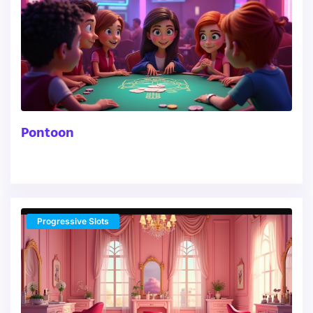
Pontoon
Progressive Slots