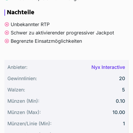
Nachteile
Unbekannter RTP
Schwer zu aktivierender progressiver Jackpot
Begrenzte Einsatzmöglichkeiten
Anbieter:
Nyx Interactive
Gewinnlinien:
20
Walzen:
5
Münzen (Min):
0.10
Münzen (Max):
10.00
Münzen/Linie (Min):
1