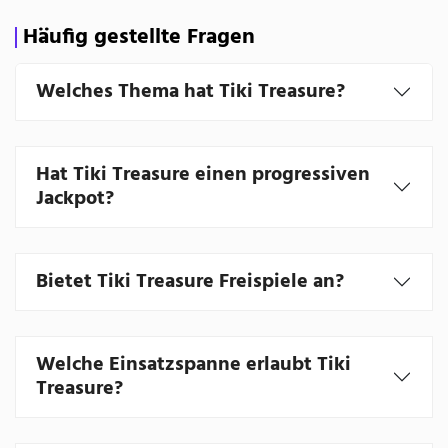
Häufig gestellte Fragen
Welches Thema hat Tiki Treasure?
Hat Tiki Treasure einen progressiven
Jackpot?
Bietet Tiki Treasure Freispiele an?
Welche Einsatzspanne erlaubt Tiki
Treasure?