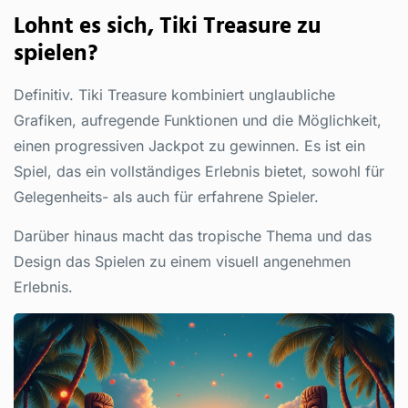
Lohnt es sich, Tiki Treasure zu
spielen?
Definitiv. Tiki Treasure kombiniert unglaubliche
Grafiken, aufregende Funktionen und die Möglichkeit,
einen progressiven Jackpot zu gewinnen. Es ist ein
Spiel, das ein vollständiges Erlebnis bietet, sowohl für
Gelegenheits- als auch für erfahrene Spieler.
Darüber hinaus macht das tropische Thema und das
Design das Spielen zu einem visuell angenehmen
Erlebnis.