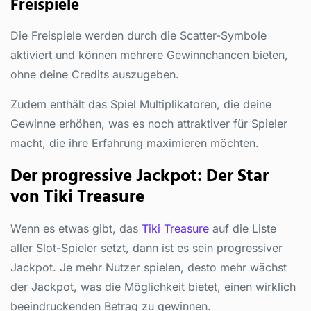
Freispiele
Die Freispiele werden durch die Scatter-Symbole
aktiviert und können mehrere Gewinnchancen bieten,
ohne deine Credits auszugeben.
Zudem enthält das Spiel Multiplikatoren, die deine
Gewinne erhöhen, was es noch attraktiver für Spieler
macht, die ihre Erfahrung maximieren möchten.
Der progressive Jackpot: Der Star
von Tiki Treasure
Wenn es etwas gibt, das
Tiki Treasure
auf die Liste
aller Slot-Spieler setzt, dann ist es sein progressiver
Jackpot. Je mehr Nutzer spielen, desto mehr wächst
der Jackpot, was die Möglichkeit bietet, einen wirklich
beeindruckenden Betrag zu gewinnen.