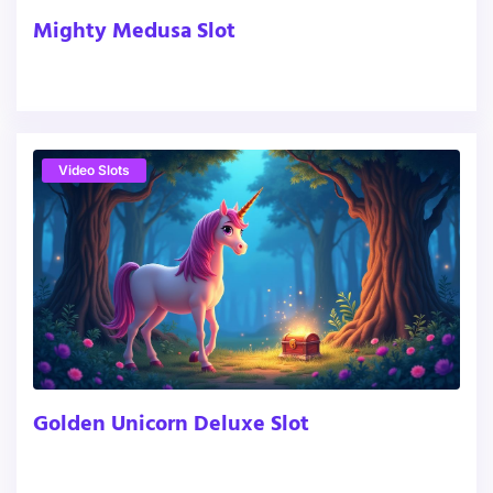
Mighty Medusa Slot
Video Slots
Golden Unicorn Deluxe Slot