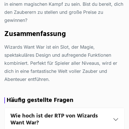
in einem magischen Kampf zu sein. Bist du bereit, dich
den Zauberern zu stellen und große Preise zu
gewinnen?
Zusammenfassung
Wizards Want War ist ein Slot, der Magie,
spektakuläres Design und aufregende Funktionen
kombiniert. Perfekt für Spieler aller Niveaus, wird er
dich in eine fantastische Welt voller Zauber und
Abenteuer entführen.
Häufig gestellte Fragen
Wie hoch ist der RTP von Wizards
Want War?