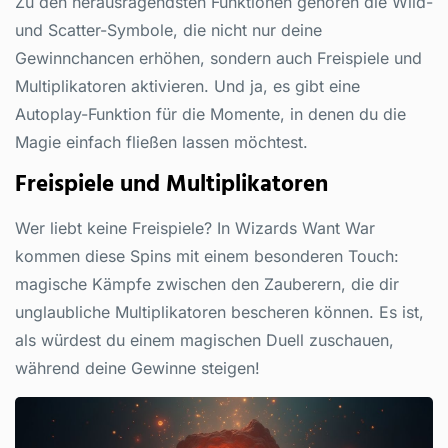
Zu den herausragendsten Funktionen gehören die Wild-
und Scatter-Symbole, die nicht nur deine
Gewinnchancen erhöhen, sondern auch Freispiele und
Multiplikatoren aktivieren. Und ja, es gibt eine
Autoplay-Funktion für die Momente, in denen du die
Magie einfach fließen lassen möchtest.
Freispiele und Multiplikatoren
Wer liebt keine Freispiele? In Wizards Want War
kommen diese Spins mit einem besonderen Touch:
magische Kämpfe zwischen den Zauberern, die dir
unglaubliche Multiplikatoren bescheren können. Es ist,
als würdest du einem magischen Duell zuschauen,
während deine Gewinne steigen!