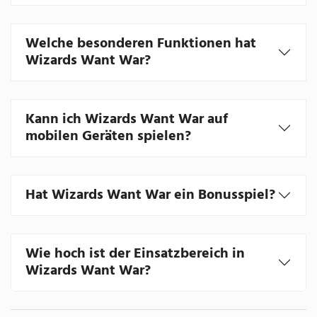
Welche besonderen Funktionen hat
Wizards Want War?
Kann ich Wizards Want War auf
mobilen Geräten spielen?
Hat Wizards Want War ein Bonusspiel?
Wie hoch ist der Einsatzbereich in
Wizards Want War?