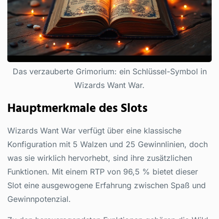
Das verzauberte Grimorium: ein Schlüssel-Symbol in
Wizards Want War.
Hauptmerkmale des Slots
Wizards Want War verfügt über eine klassische
Konfiguration mit 5 Walzen und 25 Gewinnlinien, doch
was sie wirklich hervorhebt, sind ihre zusätzlichen
Funktionen. Mit einem RTP von 96,5 % bietet dieser
Slot eine ausgewogene Erfahrung zwischen Spaß und
Gewinnpotenzial.