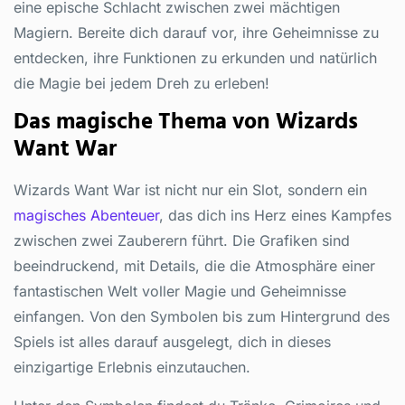
eine epische Schlacht zwischen zwei mächtigen
Magiern. Bereite dich darauf vor, ihre Geheimnisse zu
entdecken, ihre Funktionen zu erkunden und natürlich
die Magie bei jedem Dreh zu erleben!
Das magische Thema von Wizards
Want War
Wizards Want War ist nicht nur ein Slot, sondern ein
magisches Abenteuer
, das dich ins Herz eines Kampfes
zwischen zwei Zauberern führt. Die Grafiken sind
beeindruckend, mit Details, die die Atmosphäre einer
fantastischen Welt voller Magie und Geheimnisse
einfangen. Von den Symbolen bis zum Hintergrund des
Spiels ist alles darauf ausgelegt, dich in dieses
einzigartige Erlebnis einzutauchen.