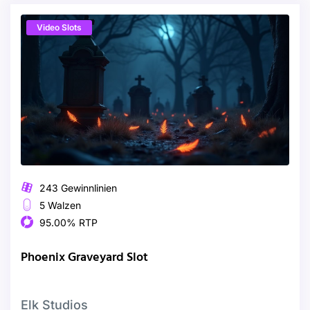
Video Slots
243 Gewinnlinien
5 Walzen
95.00% RTP
Phoenix Graveyard Slot
Elk Studios