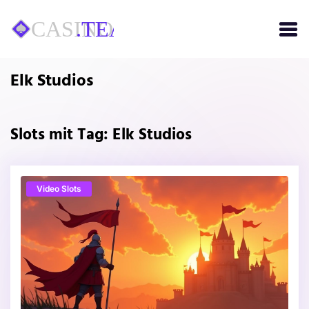
Elk Studios
Slots mit Tag: Elk Studios
Video Slots