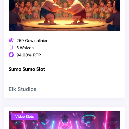
259 Gewinnlinien
5 Walzen
94.00% RTP
Sumo Sumo Slot
Elk Studios
Video Slots