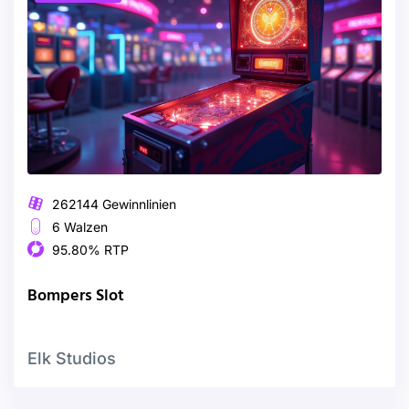
262144 Gewinnlinien
6 Walzen
95.80% RTP
Bompers Slot
Elk Studios