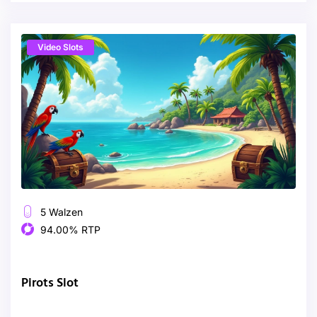
Video Slots
5 Walzen
94.00% RTP
Pirots Slot