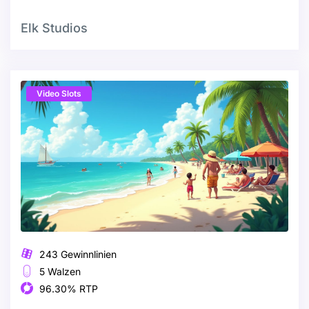
Elk Studios
Video Slots
243 Gewinnlinien
5 Walzen
96.30% RTP