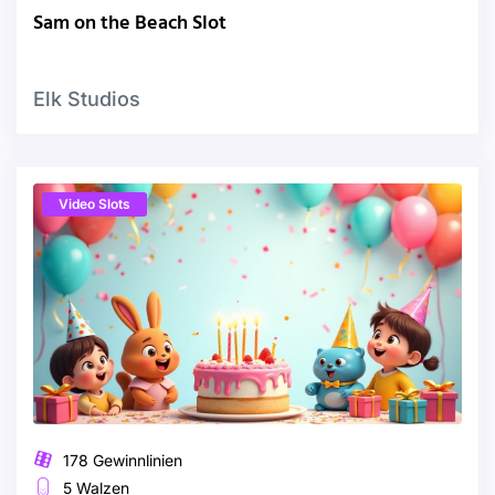
Sam on the Beach Slot
Elk Studios
Video Slots
178 Gewinnlinien
5 Walzen