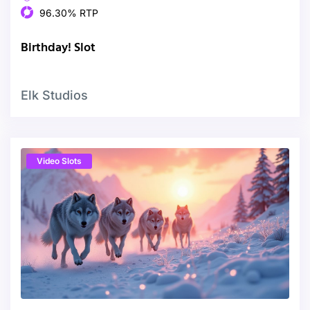
96.30% RTP
Birthday! Slot
Elk Studios
Video Slots