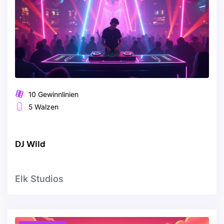
10 Gewinnlinien
5 Walzen
DJ Wild
Elk Studios