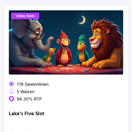
Video Slots
178 Gewinnlinien
5 Walzen
96.30% RTP
Lake’s Five Slot