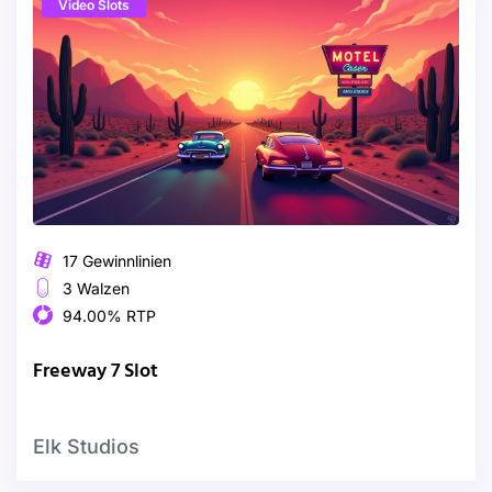
Video Slots
17 Gewinnlinien
3 Walzen
94.00% RTP
Freeway 7 Slot
Elk Studios