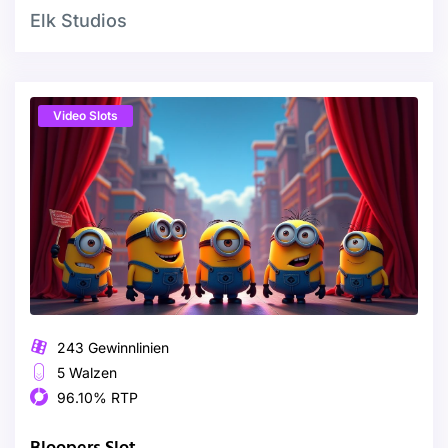
Elk Studios
Video Slots
243 Gewinnlinien
5 Walzen
96.10% RTP