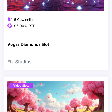
5 Gewinnlinien
96.00% RTP
Vegas Diamonds Slot
Elk Studios
Video Slots