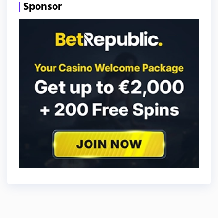
Sponsor