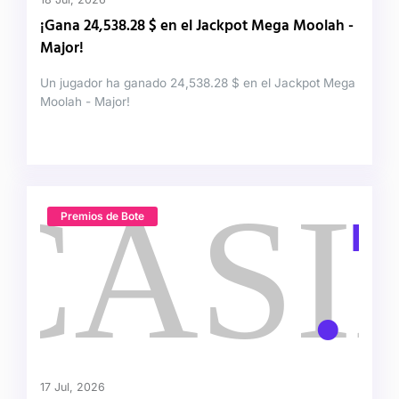
¡Gana 24,538.28 $ en el Jackpot Mega Moolah -
Major!
Un jugador ha ganado 24,538.28 $ en el Jackpot Mega
Moolah - Major!
Premios de Bote
17 Jul, 2026