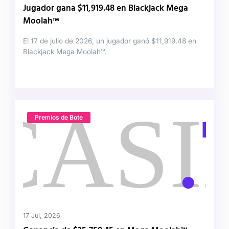
Jugador gana $11,919.48 en Blackjack Mega
Moolah™
El 17 de julio de 2026, un jugador ganó $11,919.48 en
Blackjack Mega Moolah™.
Premios de Bote
17 Jul, 2026