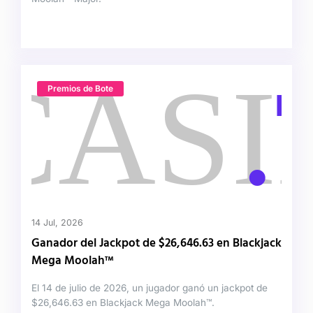
Premios de Bote
14 Jul, 2026
Ganador del Jackpot de $26,646.63 en Blackjack
Mega Moolah™
El 14 de julio de 2026, un jugador ganó un jackpot de
$26,646.63 en Blackjack Mega Moolah™.