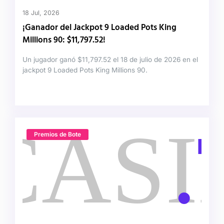
18 Jul, 2026
¡Ganador del Jackpot 9 Loaded Pots King
Millions 90: $11,797.52!
Un jugador ganó $11,797.52 el 18 de julio de 2026 en el
jackpot 9 Loaded Pots King Millions 90.
Premios de Bote