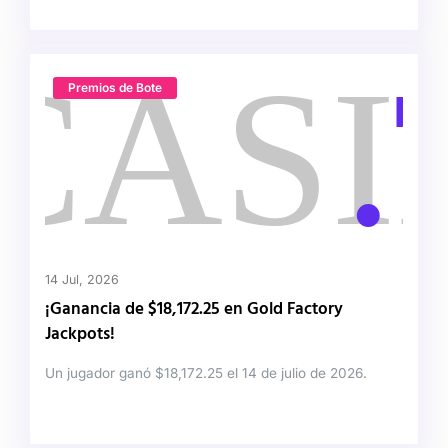
Premios de Bote
14 Jul, 2026
¡Ganancia de $18,172.25 en Gold Factory
Jackpots!
Un jugador ganó $18,172.25 el 14 de julio de 2026.