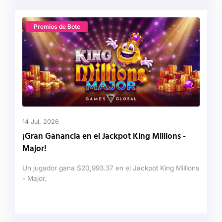
Premios de Bote
14 Jul, 2026
¡Gran Ganancia en el Jackpot King Millions -
Major!
Un jugador gana $20,993.37 en el Jackpot King Millions
- Major.