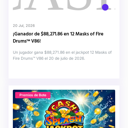
20 Jul, 2026
¡Ganador de $88,271.86 en 12 Masks of Fire
Drums™ V86!
Un jugador gana $88,271.86 en el jackpot 12 Masks of
Fire Drums™ V86 el 20 de julio de 2026.
Premios de Bote