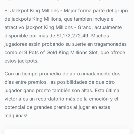
El Jackpot King Millions - Major forma parte del grupo
de jackpots King Millions, que también incluye el
atractivo jackpot King Millions - Grand, actualmente
disponible por más de $1,172,272.49. Muchos
jugadores están probando su suerte en tragamonedas
como el 9 Pots of Gold King Millions Slot, que ofrece
estos jackpots.
Con un tiempo promedio de aproximadamente dos
días entre premios, las posibilidades de que otro
jugador gane pronto también son altas. Esta última
victoria es un recordatorio más de la emoción y el
potencial de grandes premios al jugar en estas
máquinas!