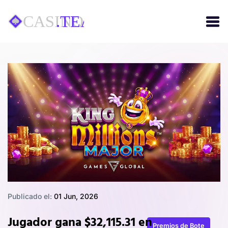
Publicado el:
01 Jun, 2026
Jugador gana $32,115.31 en
Premios de Bote