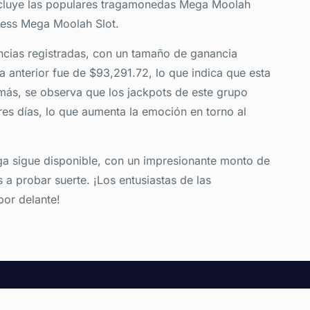
incluye las populares tragamonedas Mega Moolah
dess Mega Moolah Slot.
ancias registradas, con un tamaño de ganancia
anterior fue de $93,291.72, lo que indica que esta
más, se observa que los jackpots de este grupo
es días, lo que aumenta la emoción en torno al
a sigue disponible, con un impresionante monto de
s a probar suerte. ¡Los entusiastas de las
or delante!
ight ©
2026
by
casino.team
. All Rights Reserved.