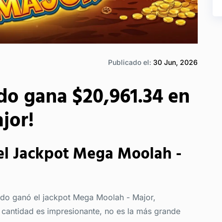
Publicado el:
30 Jun, 2026
do gana $20,961.34 en
jor!
 el Jackpot Mega Moolah -
ado ganó el jackpot Mega Moolah - Major,
 cantidad es impresionante, no es la más grande