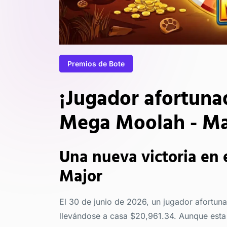
Premios de Bote
¡Jugador afortuna
Mega Moolah - Ma
Una nueva victoria en
Major
El 30 de junio de 2026, un jugador afortun
llevándose a casa $20,961.34. Aunque esta