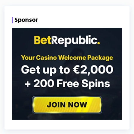
Sponsor