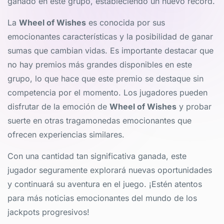
ganado en este grupo, estableciendo un nuevo récord.
La
Wheel of Wishes
es conocida por sus
emocionantes características y la posibilidad de ganar
sumas que cambian vidas. Es importante destacar que
no hay premios más grandes disponibles en este
grupo, lo que hace que este premio se destaque sin
competencia por el momento. Los jugadores pueden
disfrutar de la emoción de
Wheel of Wishes
y probar
suerte en otras tragamonedas emocionantes que
ofrecen experiencias similares.
Con una cantidad tan significativa ganada, este
jugador seguramente explorará nuevas oportunidades
y continuará su aventura en el juego. ¡Estén atentos
para más noticias emocionantes del mundo de los
jackpots progresivos!