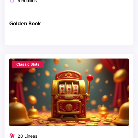
5 Rodillos
Golden Book
Classic Slots
20 Líneas