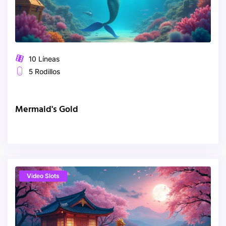
10 Líneas
5 Rodillos
Mermaid's Gold
Video Slots