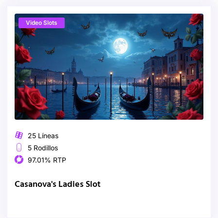
Video Slots
25 Líneas
5 Rodillos
97.01% RTP
Casanova's Ladies Slot