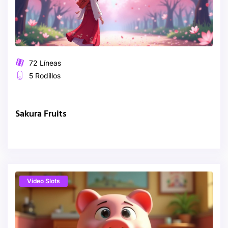
72 Líneas
5 Rodillos
Sakura Fruits
Video Slots