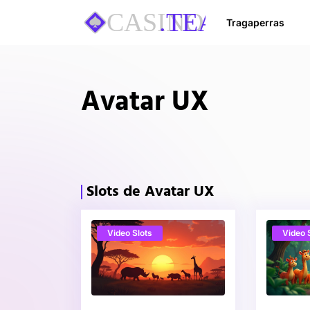
Tragaperras
Avatar UX
Slots de Avatar UX
Video Slots
Video 