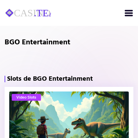
BGO Entertainment
Slots de BGO Entertainment
Video Slots