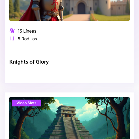
15 Líneas
5 Rodillos
Knights of Glory
Video Slots