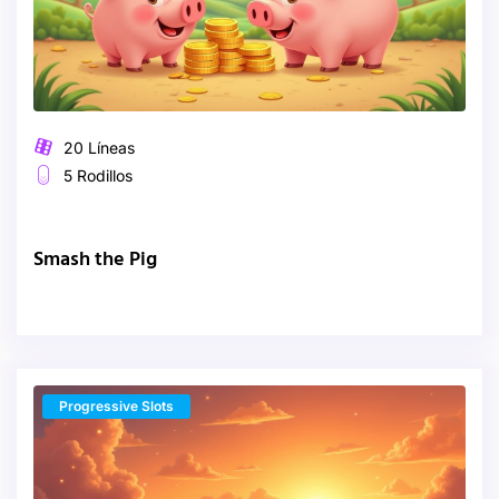
20 Líneas
5 Rodillos
Smash the Pig
Progressive Slots