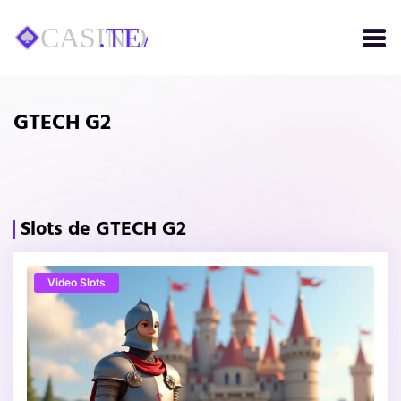
GTECH G2
Slots de GTECH G2
Video Slots