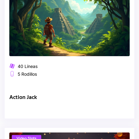
40 Líneas
5 Rodillos
Action Jack
Video Slots