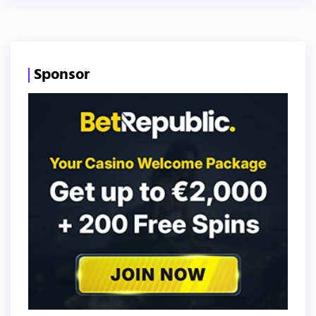
Sponsor