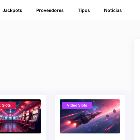
Jackpots
Proveedores
Tipos
Noticias
c Slots
Video Slots