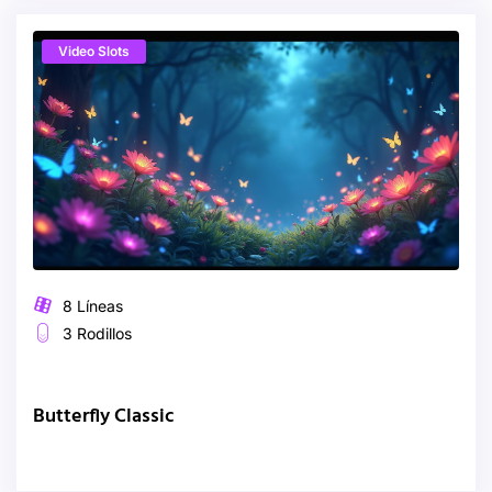
Video Slots
8 Líneas
3 Rodillos
Butterfly Classic