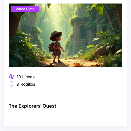
Video Slots
10 Líneas
9 Rodillos
The Explorers' Quest