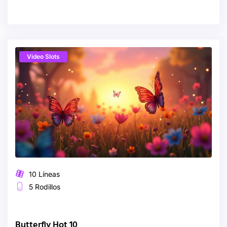
Video Slots
10 Líneas
5 Rodillos
Butterfly Hot 10