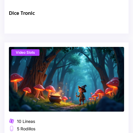
Dice Tronic
Video Slots
10 Líneas
5 Rodillos