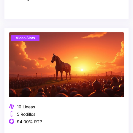
Video Slots
10 Líneas
5 Rodillos
94.00% RTP