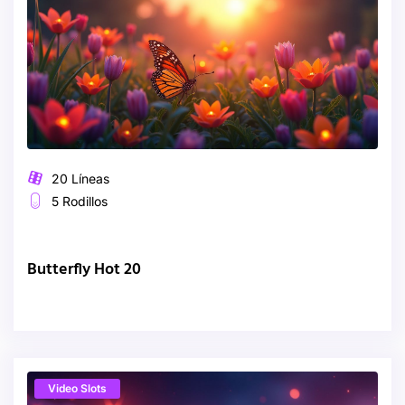
20 Líneas
5 Rodillos
Butterfly Hot 20
Video Slots