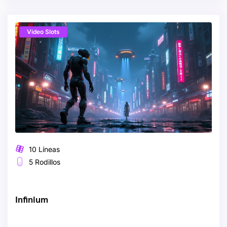
Video Slots
10 Líneas
5 Rodillos
Infinium