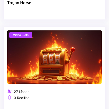
Trojan Horse
Video Slots
27 Líneas
3 Rodillos