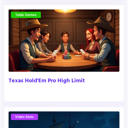
Table Games
Texas Hold'Em Pro High Limit
Video Slots