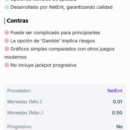
Desarrollado por NetEnt, garantizando calidad
Contras
Puede ser complicado para principiantes
La opción de 'Gamble' implica riesgos
Gráficos simples comparados con otros juegos
modernos
No incluye jackpot progresivo
Proveedor:
NetEnt
Monedas (Mín.):
0.01
Monedas (Máx.):
0.50
Progresivo:
No