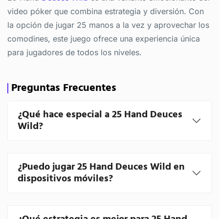
video póker que combina estrategia y diversión. Con
la opción de jugar 25 manos a la vez y aprovechar los
comodines, este juego ofrece una experiencia única
para jugadores de todos los niveles.
Preguntas Frecuentes
¿Qué hace especial a 25 Hand Deuces
Wild?
¿Puedo jugar 25 Hand Deuces Wild en
dispositivos móviles?