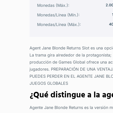
Monedas (Máx.):
2.0
Monedas/Línea (Mín.):
Monedas/Línea (Máx.):
4
Agent Jane Blonde Returns Slot es una opc
La trama gira alrededor de la protagonista;
producción de Games Global ofrece una ac
jugadores. PREPARACIÓN DE UNA VENTA
PUEDES PERDER EN EL AGENTE JANE BL
JUEGOS GLOBALES
¿Qué distingue a la a
Agente Jane Blonde Returns es la versión m