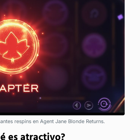
ntes respins en Agent Jane Blonde Returns.
é es atractivo?