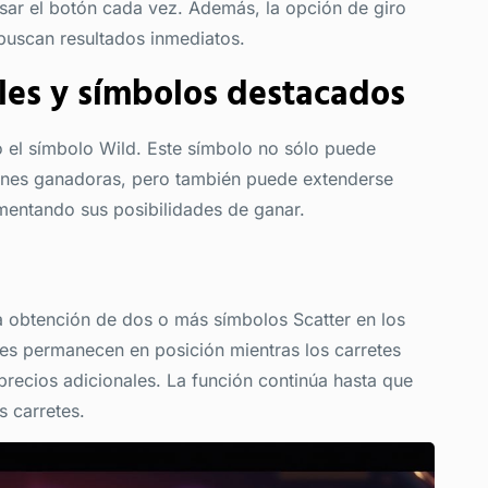
lsar el botón cada vez. Además, la opción de giro
 buscan resultados inmediatos.
ales y símbolos destacados
o el símbolo Wild. Este símbolo no sólo puede
ones ganadoras, pero también puede extenderse
mentando sus posibilidades de ganar.
la obtención de dos o más símbolos Scatter en los
nes permanecen en posición mientras los carretes
recios adicionales. La función continúa hasta que
 carretes.