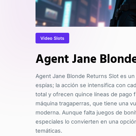
Video Slots
Agent Jane Blonde
Agent Jane Blonde Returns Slot es un j
espías; la acción se intensifica con c
total y ofrecen quince líneas de pago 
máquina tragaperras, que tiene una vue
moderna. Aunque falta juegos de bonifi
especiales lo convierten en una opción
temáticas.