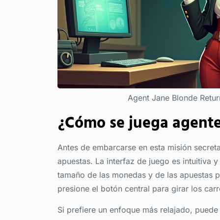
Agent Jane Blonde Retur
¿Cómo se juega agente
Antes de embarcarse en esta misión secret
apuestas. La interfaz de juego es intuitiva y
tamaño de las monedas y de las apuestas po
presione el botón central para girar los carr
Si prefiere un enfoque más relajado, puede