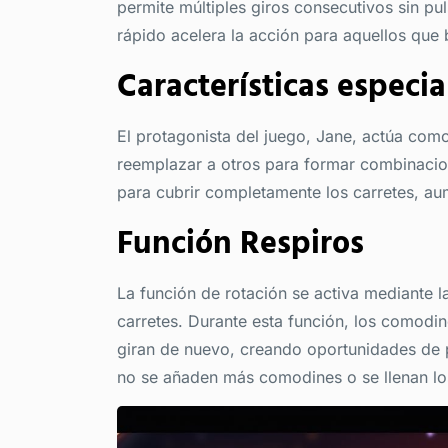
permite múltiples giros consecutivos sin pu
rápido acelera la acción para aquellos que
Características especi
El protagonista del juego, Jane, actúa com
reemplazar a otros para formar combinaci
para cubrir completamente los carretes, au
Función Respiros
La función de rotación se activa mediante 
carretes. Durante esta función, los comodi
giran de nuevo, creando oportunidades de p
no se añaden más comodines o se llenan los