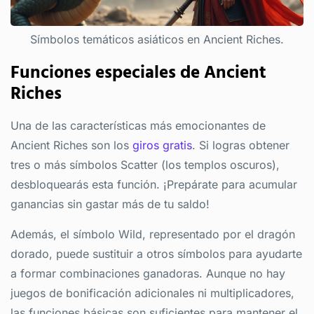
Símbolos temáticos asiáticos en Ancient Riches.
Funciones especiales de Ancient
Riches
Una de las características más emocionantes de
Ancient Riches son los
giros gratis
. Si logras obtener
tres o más símbolos Scatter (los templos oscuros),
desbloquearás esta función. ¡Prepárate para acumular
ganancias sin gastar más de tu saldo!
Además, el símbolo Wild, representado por el dragón
dorado, puede sustituir a otros símbolos para ayudarte
a formar combinaciones ganadoras. Aunque no hay
juegos de bonificación adicionales ni multiplicadores,
las funciones básicas son suficientes para mantener el