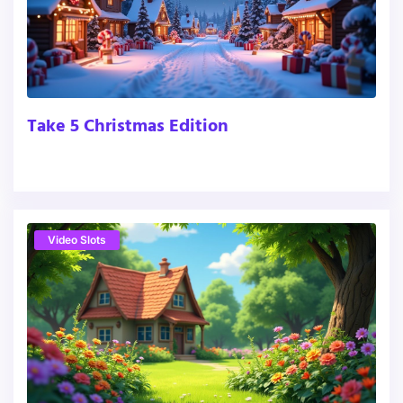
Take 5 Christmas Edition
Video Slots