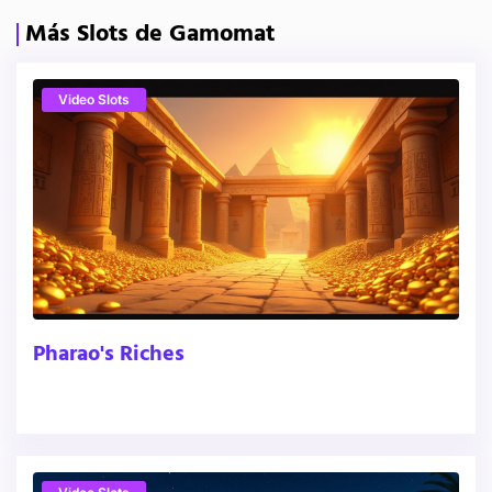
Más Slots de Gamomat
Video Slots
Pharao's Riches