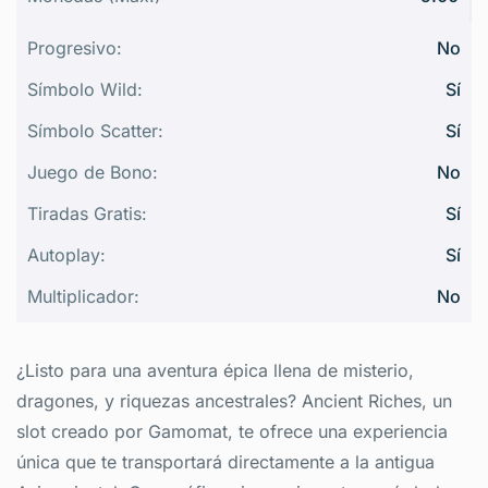
Progresivo:
No
Símbolo Wild:
Sí
Símbolo Scatter:
Sí
Juego de Bono:
No
Tiradas Gratis:
Sí
Autoplay:
Sí
Multiplicador:
No
¿Listo para una aventura épica llena de misterio,
dragones, y riquezas ancestrales? Ancient Riches, un
slot creado por Gamomat, te ofrece una experiencia
única que te transportará directamente a la antigua