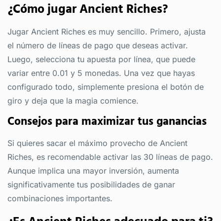
¿Cómo jugar Ancient Riches?
Jugar Ancient Riches es muy sencillo. Primero, ajusta
el número de líneas de pago que deseas activar.
Luego, selecciona tu apuesta por línea, que puede
variar entre 0.01 y 5 monedas. Una vez que hayas
configurado todo, simplemente presiona el botón de
giro y deja que la magia comience.
Consejos para maximizar tus ganancias
Si quieres sacar el máximo provecho de Ancient
Riches, es recomendable activar las 30 líneas de pago.
Aunque implica una mayor inversión, aumenta
significativamente tus posibilidades de ganar
combinaciones importantes.