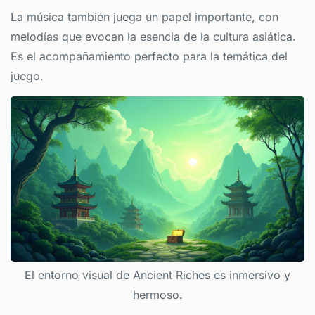
La música también juega un papel importante, con
melodías que evocan la esencia de la cultura asiática.
Es el acompañamiento perfecto para la temática del
juego.
El entorno visual de Ancient Riches es inmersivo y
hermoso.