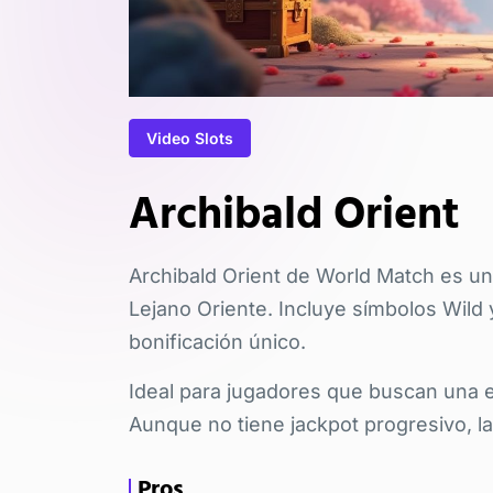
Video Slots
Archibald Orient
Archibald Orient de World Match es un
Lejano Oriente. Incluye símbolos Wild y
bonificación único.
Ideal para jugadores que buscan una e
Aunque no tiene jackpot progresivo, l
Pros