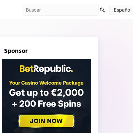
Sponsor