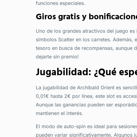
funciones especiales.
Giros gratis y bonificacion
Uno de los grandes atractivos del juego es 
símbolos Scatter en los carretes. Además, el
tesoro en busca de recompensas, aunque de
dejarte sin premio!
Jugabilidad: ¿Qué esp
La jugabilidad de Archibald Orient es senc
0,01€ hasta 2€ por línea, este slot es acce
Aunque las ganancias pueden ser esporádica
mantienen el interés.
El modo de auto-spin es ideal para sesiones
pueden variar significativamente. Algunos 