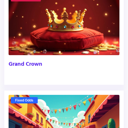
Grand Crown
Fixed Odds