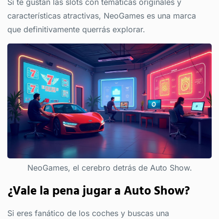
Si te gustan las slots con temáticas originales y
características atractivas, NeoGames es una marca
que definitivamente querrás explorar.
NeoGames, el cerebro detrás de Auto Show.
¿Vale la pena jugar a Auto Show?
Si eres fanático de los coches y buscas una