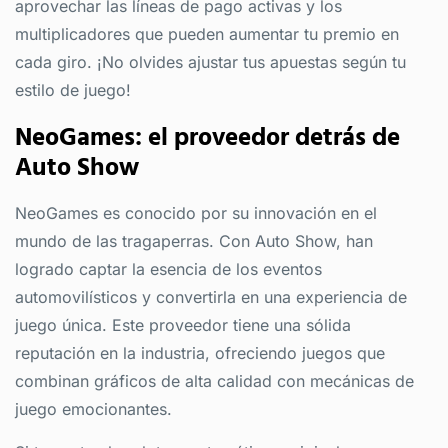
aprovechar las líneas de pago activas y los
multiplicadores que pueden aumentar tu premio en
cada giro. ¡No olvides ajustar tus apuestas según tu
estilo de juego!
NeoGames: el proveedor detrás de
Auto Show
NeoGames es conocido por su innovación en el
mundo de las tragaperras. Con Auto Show, han
logrado captar la esencia de los eventos
automovilísticos y convertirla en una experiencia de
juego única. Este proveedor tiene una sólida
reputación en la industria, ofreciendo juegos que
combinan gráficos de alta calidad con mecánicas de
juego emocionantes.