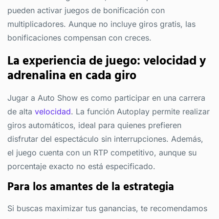
pueden activar juegos de bonificación con
multiplicadores. Aunque no incluye giros gratis, las
bonificaciones compensan con creces.
La experiencia de juego: velocidad y
adrenalina en cada giro
Jugar a Auto Show es como participar en una carrera
de alta
velocidad
. La función Autoplay permite realizar
giros automáticos, ideal para quienes prefieren
disfrutar del espectáculo sin interrupciones. Además,
el juego cuenta con un RTP competitivo, aunque su
porcentaje exacto no está especificado.
Para los amantes de la estrategia
Si buscas maximizar tus ganancias, te recomendamos