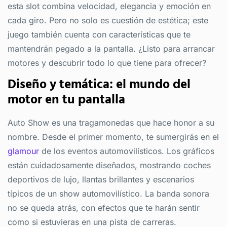
esta slot combina velocidad, elegancia y emoción en
cada giro. Pero no solo es cuestión de estética; este
juego también cuenta con características que te
mantendrán pegado a la pantalla. ¿Listo para arrancar
motores y descubrir todo lo que tiene para ofrecer?
Diseño y temática: el mundo del
motor en tu pantalla
Auto Show es una tragamonedas que hace honor a su
nombre. Desde el primer momento, te sumergirás en el
glamour
de los eventos automovilísticos. Los gráficos
están cuidadosamente diseñados, mostrando coches
deportivos de lujo, llantas brillantes y escenarios
típicos de un show automovilístico. La banda sonora
no se queda atrás, con efectos que te harán sentir
como si estuvieras en una pista de carreras.