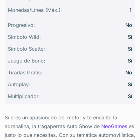
Monedas/Línea (Máx.):
1
Progresivo:
No
Símbolo Wild:
Sí
Símbolo Scatter:
Sí
Juego de Bono:
Sí
Tiradas Gratis:
No
Autoplay:
Sí
Multiplicador:
Sí
Si eres un apasionado del motor y te encanta la
adrenalina, la tragaperras Auto Show de
NeoGames
es
justo lo que necesitas. Con su temática automovilística,