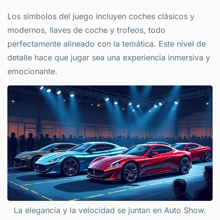
Los símbolos del juego incluyen coches clásicos y
modernos, llaves de coche y trofeos, todo
perfectamente alineado con la temática. Este nivel de
detalle hace que jugar sea una experiencia inmersiva y
emocionante.
La elegancia y la velocidad se juntan en Auto Show.