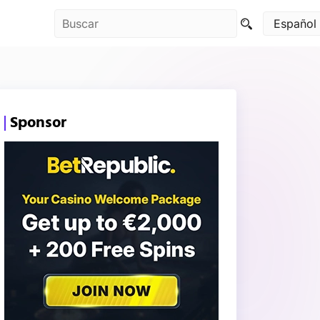
Sponsor