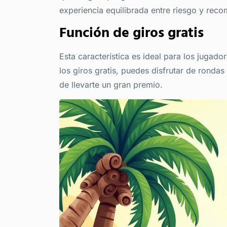
experiencia equilibrada entre riesgo y rec
Función de giros gratis
Esta característica es ideal para los jugad
los giros gratis, puedes disfrutar de rondas
de llevarte un gran premio.