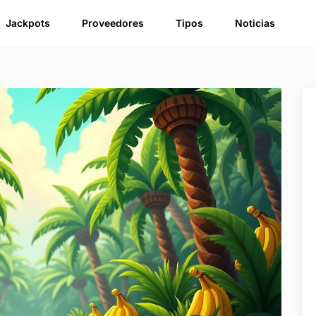
Jackpots
Proveedores
Tipos
Noticias