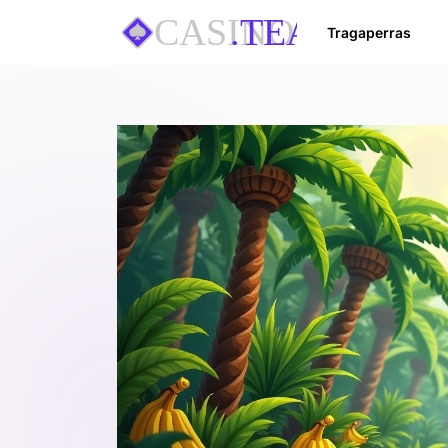
Tragaperras