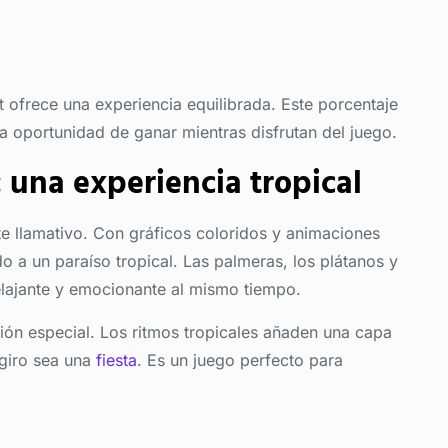
ofrece una experiencia equilibrada. Este porcentaje
 oportunidad de ganar mientras disfrutan del juego.
: una experiencia tropical
e llamativo. Con gráficos coloridos y animaciones
do a un paraíso tropical. Las palmeras, los plátanos y
elajante y emocionante al mismo tiempo.
n especial. Los ritmos tropicales añaden una capa
 giro sea una
fiesta
. Es un juego perfecto para