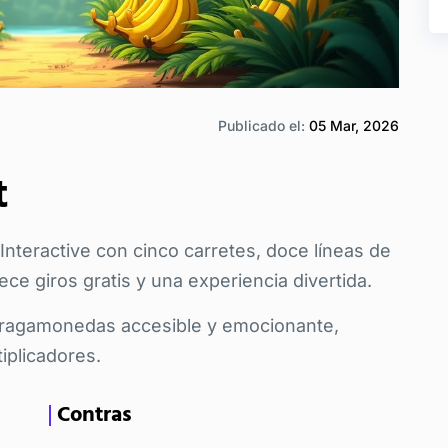
Publicado el:
05 Mar, 2026
t
nteractive con cinco carretes, doce líneas de
ece giros gratis y una experiencia divertida.
tragamonedas accesible y emocionante,
iplicadores.
Contras