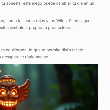
u apuesta, este juego puede cambiar tu día en un
s, como las caras rojas y los Wilds. Si consigues
 estos símbolos, prepárate para celebrar.
es equilibrada, lo que te permite disfrutar de
do desaparece rápidamente.