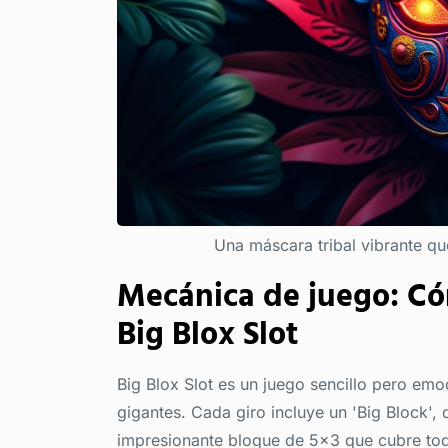
Una máscara tribal vibrante qu
Mecánica de juego: Có
Big Blox Slot
Big Blox Slot es un juego sencillo pero em
gigantes. Cada giro incluye un 'Big Block'
impresionante bloque de 5x3 que cubre toda