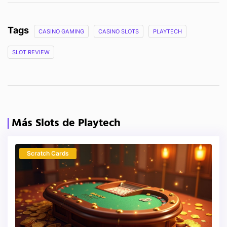
Tags
CASINO GAMING
CASINO SLOTS
PLAYTECH
SLOT REVIEW
Más Slots de Playtech
Scratch Cards