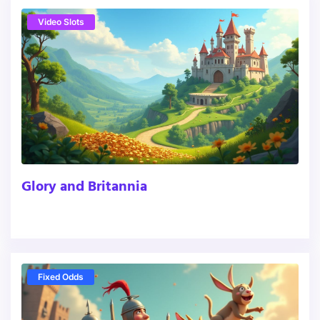
Video Slots
Glory and Britannia
Fixed Odds