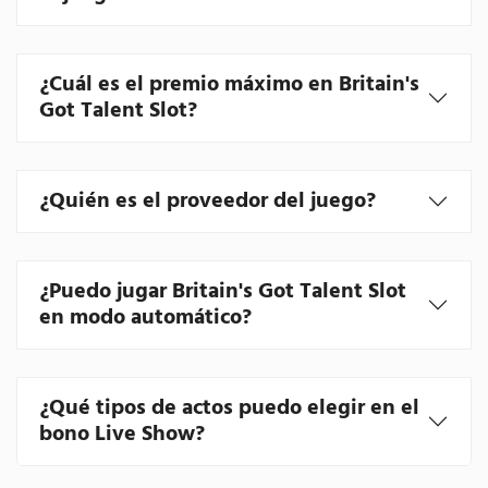
¿Cuál es el premio máximo en Britain's
Got Talent Slot?
¿Quién es el proveedor del juego?
¿Puedo jugar Britain's Got Talent Slot
en modo automático?
¿Qué tipos de actos puedo elegir en el
bono Live Show?