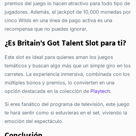
premios del juego lo hacen atractivo para todo tipo de
jugadores. Además, el jackpot de 10,000 monedas por
cinco Wilds en una línea de pago activa es una
recompensa que no puedes ignorar.
¿Es Britain's Got Talent Slot para ti?
Este slot es ideal para quienes aman los juegos
temáticos y buscan algo más que un simple giro en los
carretes. La experiencia inmersiva, combinada con los
múltiples bonos y premios, lo convierten en una
opción destacada en la colección de
Playtech
.
Si eres fanático del programa de televisión, este juego
te hará sentir como si estuvieras en el set, viviendo la
emoción del espectáculo.
Conclusión