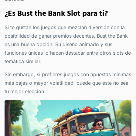
¿Es Bust the Bank Slot para ti?
Si te gustan los juegos que mezclan diversión con la
posibilidad de ganar premios decentes, Bust the Bank
es una buena opción. Su diseño animado y sus
funciones únicas lo hacen destacar entre otros slots de
temática similar.
Sin embargo, si prefieres juegos con apuestas mínimas
más bajas o mayor volatilidad, puede que este no sea
tu mejor elección.