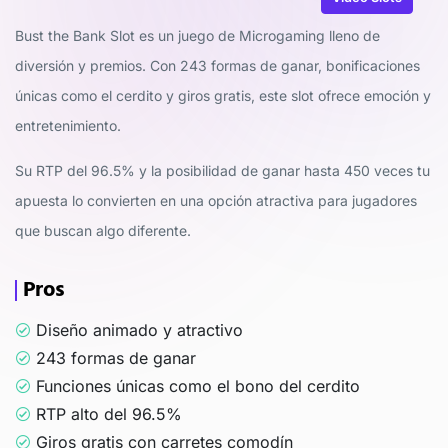
Bust the Bank Slot es un juego de Microgaming lleno de
diversión y premios. Con 243 formas de ganar, bonificaciones
únicas como el cerdito y giros gratis, este slot ofrece emoción y
entretenimiento.
Su RTP del 96.5% y la posibilidad de ganar hasta 450 veces tu
apuesta lo convierten en una opción atractiva para jugadores
que buscan algo diferente.
Pros
Diseño animado y atractivo
243 formas de ganar
Funciones únicas como el bono del cerdito
RTP alto del 96.5%
Giros gratis con carretes comodín