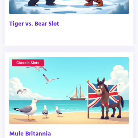
Tiger vs. Bear Slot
Classic Slots
Mule Britannia