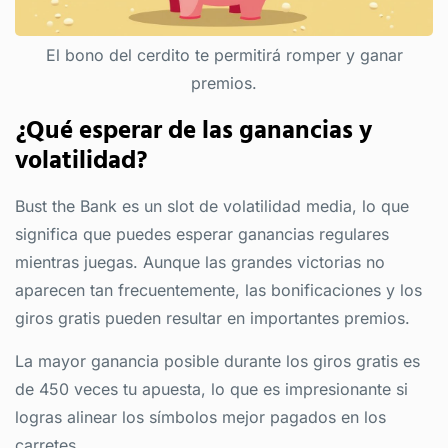
El bono del cerdito te permitirá romper y ganar
premios.
¿Qué esperar de las ganancias y
volatilidad?
Bust the Bank es un slot de volatilidad media, lo que
significa que puedes esperar ganancias regulares
mientras juegas. Aunque las grandes victorias no
aparecen tan frecuentemente, las bonificaciones y los
giros gratis pueden resultar en importantes premios.
La mayor ganancia posible durante los giros gratis es
de 450 veces tu apuesta, lo que es impresionante si
logras alinear los símbolos mejor pagados en los
carretes.