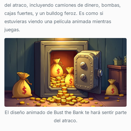
del atraco, incluyendo camiones de dinero, bombas,
cajas fuertes, y un bulldog feroz. Es como si
estuvieras viendo una película animada mientras
juegas.
El diseño animado de Bust the Bank te hará sentir parte
del atraco.