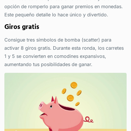
opción de romperlo para ganar premios en monedas.
Este pequeño detalle lo hace único y divertido.
Giros gratis
Consigue tres símbolos de bomba (scatter) para
activar 8 giros gratis. Durante esta ronda, los carretes
1 y 5 se convierten en comodines expansivos,
aumentando tus posibilidades de ganar.