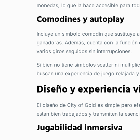
monedas, lo que la hace accesible para tod
Comodines y autoplay
Incluye un símbolo comodín que sustituye 
ganadoras. Además, cuenta con la función d
varios giros seguidos sin interrupciones.
Si bien no tiene símbolos scatter ni multipl
buscan una experiencia de juego relajada y 
Diseño y experiencia v
El diseño de City of Gold es simple pero ef
están bien trabajados y transmiten la esen
Jugabilidad inmersiva