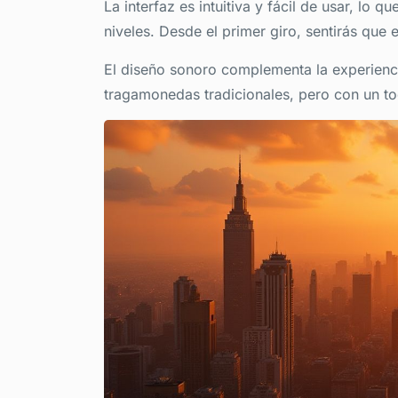
La interfaz es intuitiva y fácil de usar, lo 
niveles. Desde el primer giro, sentirás que
El diseño sonoro complementa la experienc
tragamonedas tradicionales, pero con un t