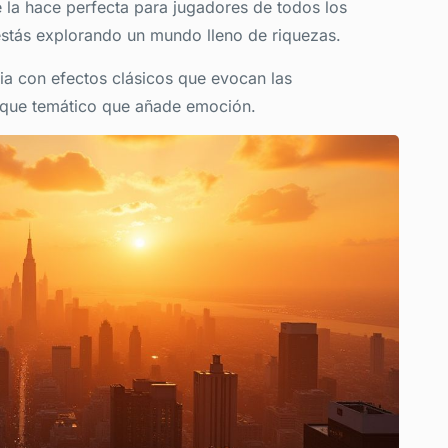
que la hace perfecta para jugadores de todos los
 estás explorando un mundo lleno de riquezas.
ia con efectos clásicos que evocan las
oque temático que añade emoción.