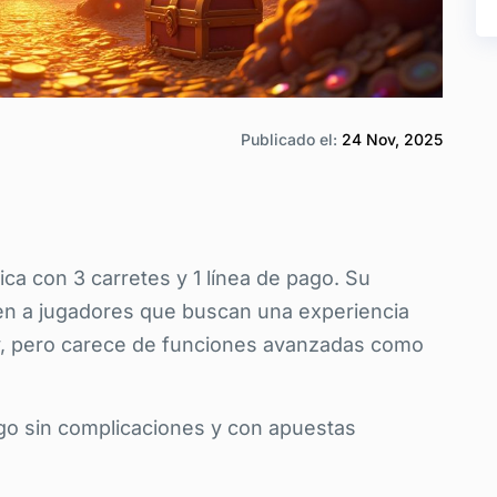
Publicado el:
24 Nov, 2025
ca con 3 carretes y 1 línea de pago. Su
aen a jugadores que buscan una experiencia
ay, pero carece de funciones avanzadas como
ego sin complicaciones y con apuestas