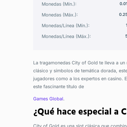
Monedas (Mín.):
0.0
Monedas (Máx.):
0.2
Monedas/Línea (Mín.):
Monedas/Línea (Máx.):
La tragamonedas City of Gold te lleva a un 
clásico y símbolos de temática dorada, est
jugadores como a los expertos en casino. E
este fascinante título de
Games Global
.
¿Qué hace especial a C
City of Gold es una slot clásica que combin