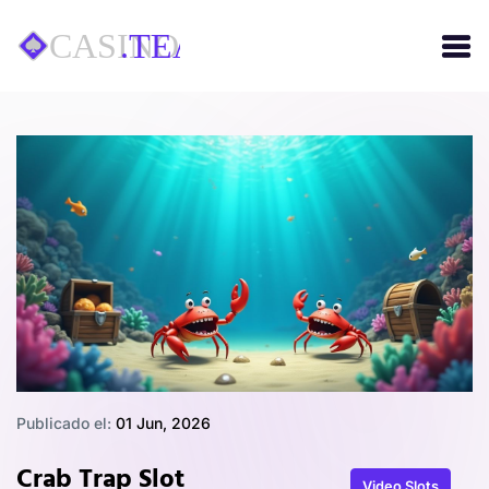
Publicado el:
01 Jun, 2026
Crab Trap Slot
Video Slots