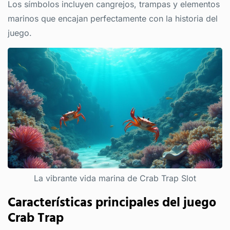
Los símbolos incluyen cangrejos, trampas y elementos
marinos que encajan perfectamente con la historia del
juego.
La vibrante vida marina de Crab Trap Slot
Características principales del juego
Crab Trap