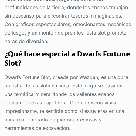
profundidades de la tierra, donde los enanos trabajan
sin descanso para encontrar tesoros inimaginables.
Con gráficos espectaculares, emocionantes mecánicas
de juego, y un montón de premios, esta slot promete
horas de diversión.
¿Qué hace especial a Dwarfs Fortune
Slot?
Dwarfs Fortune Slot, creada por Wazdan, es una obra
maestra de las slots en línea. Este juego se basa en
una temática minera donde los valientes enanos
buscan riquezas bajo tierra. Con un diseño visual
impresionante, te sentirás como si estuvieras en una
mina real, rodeado de piedras preciosas y
herramientas de excavación.