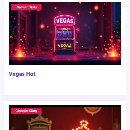
Classic Slots
Vegas Hot
Classic Slots