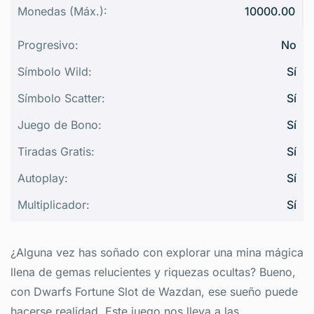
Monedas (Máx.):
10000.00
Progresivo:
No
Símbolo Wild:
Sí
Símbolo Scatter:
Sí
Juego de Bono:
Sí
Tiradas Gratis:
Sí
Autoplay:
Sí
Multiplicador:
Sí
¿Alguna vez has soñado con explorar una mina mágica
llena de gemas relucientes y riquezas ocultas? Bueno,
con Dwarfs Fortune Slot de Wazdan, ese sueño puede
hacerse realidad. Este juego nos lleva a las