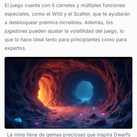
El juego cuenta con 5 carretes y múltiples funciones
especiales, como el Wild y el Scatter, que te ayudarán
a desbloquear premios increíbles. Además, los
jugadores pueden ajustar la volatilidad del juego, lo
que lo hace ideal tanto para principiantes como para
expertos.
La mina llena de gemas preciosas que inspira Dwarfs