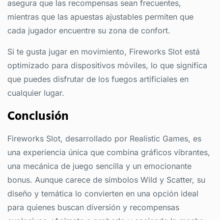
asegura que las recompensas sean frecuentes,
mientras que las apuestas ajustables permiten que
cada jugador encuentre su zona de confort.
Si te gusta jugar en movimiento, Fireworks Slot está
optimizado para dispositivos móviles, lo que significa
que puedes disfrutar de los fuegos artificiales en
cualquier lugar.
Conclusión
Fireworks Slot, desarrollado por Realistic Games, es
una experiencia única que combina gráficos vibrantes,
una mecánica de juego sencilla y un emocionante
bonus. Aunque carece de símbolos Wild y Scatter, su
diseño y temática lo convierten en una opción ideal
para quienes buscan diversión y recompensas