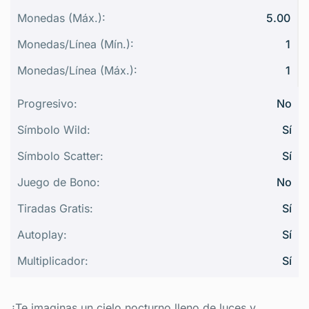
Monedas (Máx.):
5.00
Monedas/Línea (Mín.):
1
Monedas/Línea (Máx.):
1
Progresivo:
No
Símbolo Wild:
Sí
Símbolo Scatter:
Sí
Juego de Bono:
No
Tiradas Gratis:
Sí
Autoplay:
Sí
Multiplicador:
Sí
¿Te imaginas un cielo nocturno lleno de luces y