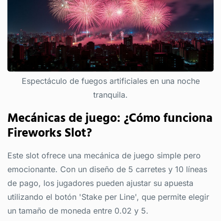
Espectáculo de fuegos artificiales en una noche
tranquila.
Mecánicas de juego: ¿Cómo funciona
Fireworks Slot?
Este slot ofrece una mecánica de juego simple pero
emocionante. Con un diseño de 5 carretes y 10 líneas
de pago, los jugadores pueden ajustar su apuesta
utilizando el botón 'Stake per Line', que permite elegir
un tamaño de moneda entre 0.02 y 5.