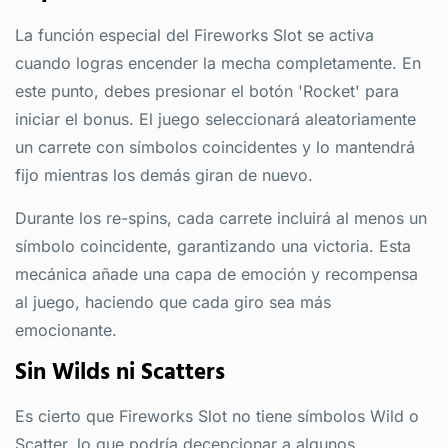
La función especial del Fireworks Slot se activa
cuando logras encender la mecha completamente. En
este punto, debes presionar el botón 'Rocket' para
iniciar el bonus. El juego seleccionará aleatoriamente
un carrete con símbolos coincidentes y lo mantendrá
fijo mientras los demás giran de nuevo.
Durante los re-spins, cada carrete incluirá al menos un
símbolo coincidente, garantizando una victoria. Esta
mecánica añade una capa de emoción y recompensa
al juego, haciendo que cada giro sea más
emocionante.
Sin Wilds ni Scatters
Es cierto que Fireworks Slot no tiene símbolos Wild o
Scatter, lo que podría decepcionar a algunos