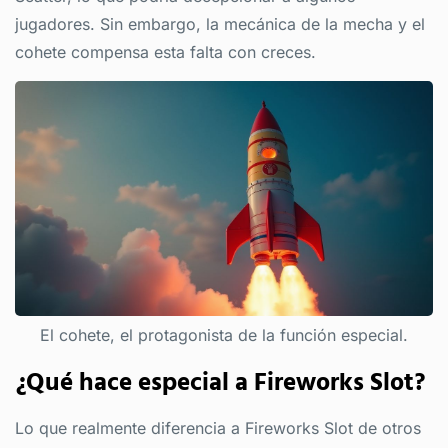
jugadores. Sin embargo, la mecánica de la mecha y el
cohete compensa esta falta con creces.
El cohete, el protagonista de la función especial.
¿Qué hace especial a Fireworks Slot?
Lo que realmente diferencia a Fireworks Slot de otros