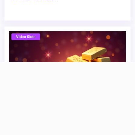
Video Slots
8th Wonder Slot