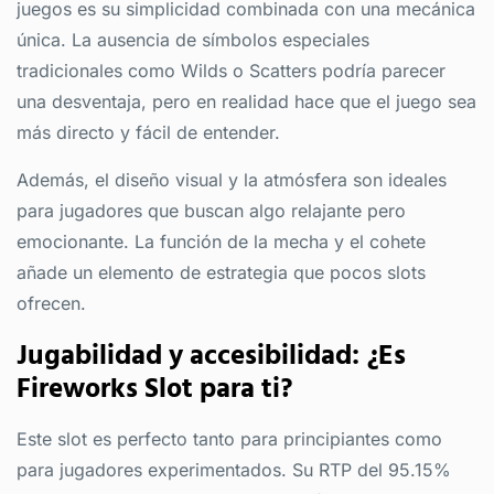
juegos es su simplicidad combinada con una mecánica
única. La ausencia de símbolos especiales
tradicionales como Wilds o Scatters podría parecer
una desventaja, pero en realidad hace que el juego sea
más directo y fácil de entender.
Además, el diseño visual y la atmósfera son ideales
para jugadores que buscan algo relajante pero
emocionante. La función de la mecha y el cohete
añade un elemento de estrategia que pocos slots
ofrecen.
Jugabilidad y accesibilidad: ¿Es
Fireworks Slot para ti?
Este slot es perfecto tanto para principiantes como
para jugadores experimentados. Su RTP del 95.15%