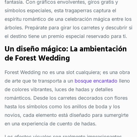
fantasía. Con gráficos envolventes, giros gratis y
símbolos especiales, esta tragaperras captura el
espíritu romántico de una celebración mágica entre los
árboles. Prepárate para girar los carretes y descubrir si
el destino tiene un premio especial reservado para ti.
Un diseño mágico: La ambientación
de Forest Wedding
Forest Wedding no es una slot cualquiera; es una obra
de arte que te transporta a un
bosque encantado
lleno
de colores vibrantes, luces de hadas y detalles
románticos. Desde los carretes decorados con flores
hasta los símbolos como los anillos de boda y los
novios, cada elemento está diseñado para sumergirte
en una experiencia de cuento de hadas.
Los efectos visuales son realmente impresionantes,