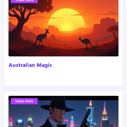
Australian Magic
Video Slots