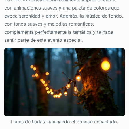
con animaciones suaves y una paleta de colores que
evoca serenidad y amor. Además, la música de fondo,
con tonos suaves y melodías románticas,
complementa perfectamente la temática y te hace
sentir parte de este evento especial.
Luces de hadas iluminando el bosque encantado.