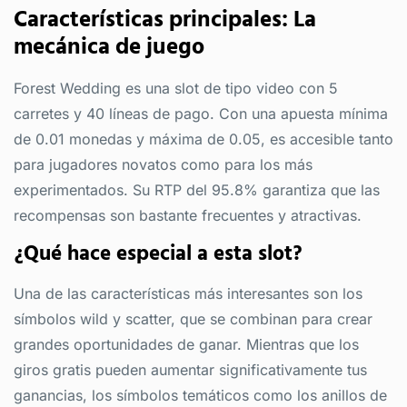
Características principales: La
mecánica de juego
Forest Wedding es una slot de tipo video con 5
carretes y 40 líneas de pago. Con una apuesta mínima
de 0.01 monedas y máxima de 0.05, es accesible tanto
para jugadores novatos como para los más
experimentados. Su RTP del 95.8% garantiza que las
recompensas son bastante frecuentes y atractivas.
¿Qué hace especial a esta slot?
Una de las características más interesantes son los
símbolos wild y scatter, que se combinan para crear
grandes oportunidades de ganar. Mientras que los
giros gratis pueden aumentar significativamente tus
ganancias, los símbolos temáticos como los anillos de