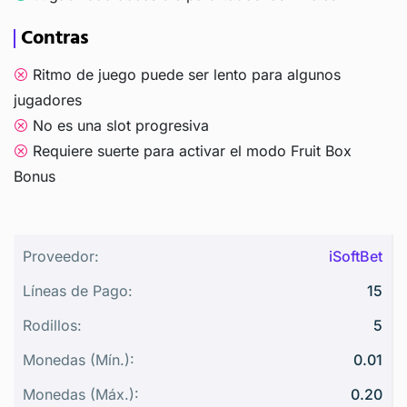
Contras
Ritmo de juego puede ser lento para algunos
jugadores
No es una slot progresiva
Requiere suerte para activar el modo Fruit Box
Bonus
Proveedor:
iSoftBet
Líneas de Pago:
15
Rodillos:
5
Monedas (Mín.):
0.01
Monedas (Máx.):
0.20