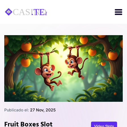
Publicado el:
27 Nov, 2025
Fruit Boxes Slot
Video Slots