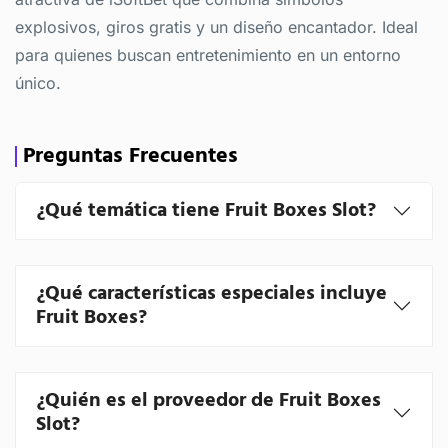
explosivos, giros gratis y un diseño encantador. Ideal
para quienes buscan entretenimiento en un entorno
único.
Preguntas Frecuentes
¿Qué temática tiene Fruit Boxes Slot?
¿Qué características especiales incluye
Fruit Boxes?
¿Quién es el proveedor de Fruit Boxes
Slot?