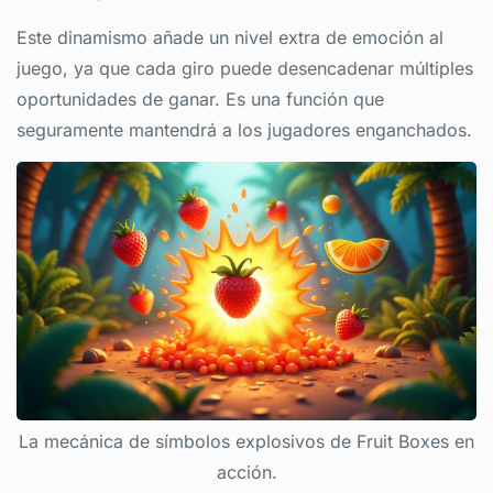
Este dinamismo añade un nivel extra de emoción al
juego, ya que cada giro puede desencadenar múltiples
oportunidades de ganar. Es una función que
seguramente mantendrá a los jugadores enganchados.
La mecánica de símbolos explosivos de Fruit Boxes en
acción.