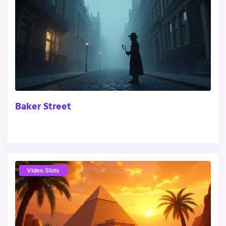
Baker Street
Video Slots