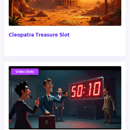
Cleopatra Treasure Slot
Video Slots