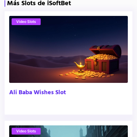
Más Slots de iSoftBet
Video Slots
Ali Baba Wishes Slot
Video Slots