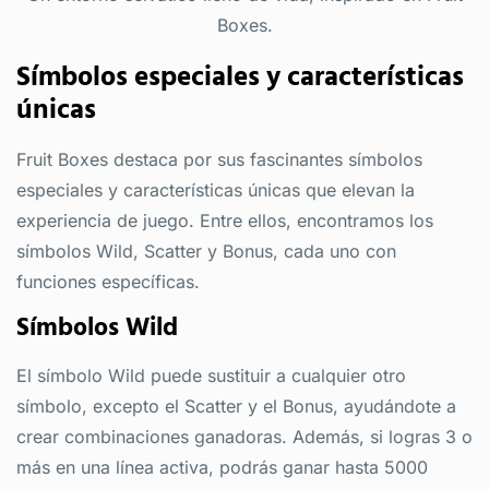
Boxes.
Símbolos especiales y características
únicas
Fruit Boxes destaca por sus fascinantes símbolos
especiales y características únicas que elevan la
experiencia de juego. Entre ellos, encontramos los
símbolos Wild, Scatter y Bonus, cada uno con
funciones específicas.
Símbolos Wild
El símbolo Wild puede sustituir a cualquier otro
símbolo, excepto el Scatter y el Bonus, ayudándote a
crear combinaciones ganadoras. Además, si logras 3 o
más en una línea activa, podrás ganar hasta 5000