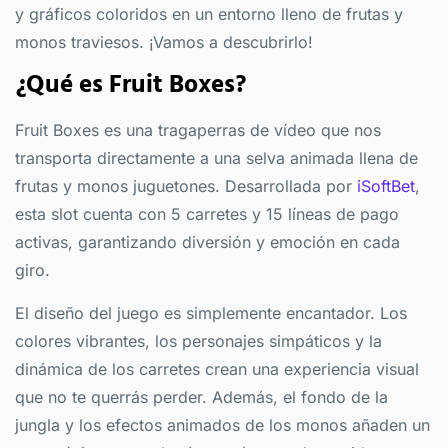
y gráficos coloridos en un entorno lleno de frutas y
monos traviesos. ¡Vamos a descubrirlo!
¿Qué es Fruit Boxes?
Fruit Boxes es una tragaperras de vídeo que nos
transporta directamente a una selva animada llena de
frutas y monos juguetones. Desarrollada por
iSoftBet
,
esta slot cuenta con 5 carretes y 15 líneas de pago
activas, garantizando diversión y emoción en cada
giro.
El diseño del juego es simplemente encantador. Los
colores vibrantes, los personajes simpáticos y la
dinámica de los carretes crean una experiencia visual
que no te querrás perder. Además, el fondo de la
jungla y los efectos animados de los monos añaden un