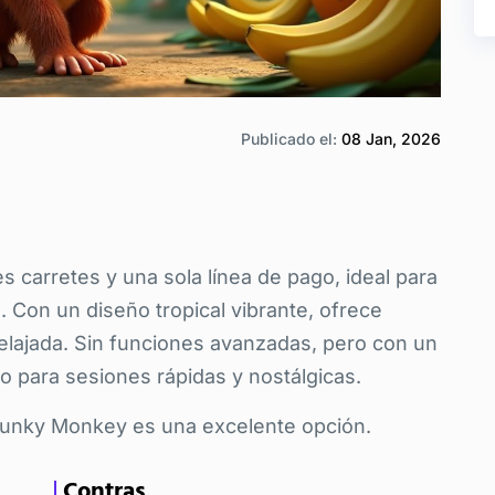
Publicado el:
08 Jan, 2026
s carretes y una sola línea de pago, ideal para
 Con un diseño tropical vibrante, ofrece
relajada. Sin funciones avanzadas, pero con un
o para sesiones rápidas y nostálgicas.
 Funky Monkey es una excelente opción.
Contras