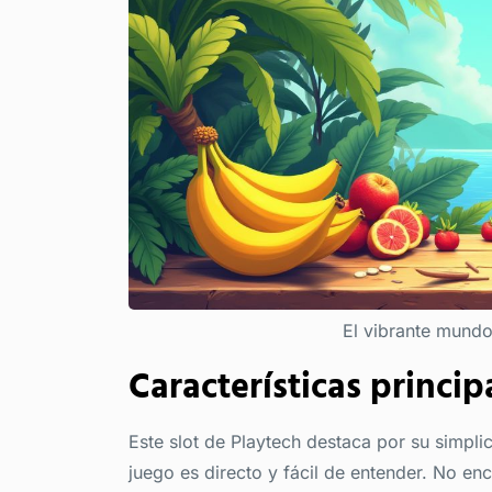
El vibrante mundo
Características princi
Este slot de Playtech destaca por su simplic
juego es directo y fácil de entender. No en