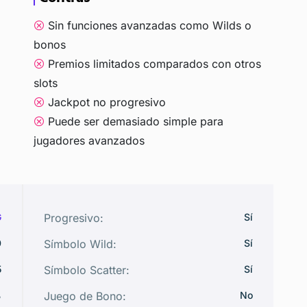
Sin funciones avanzadas como Wilds o
bonos
Premios limitados comparados con otros
slots
Jackpot no progresivo
Puede ser demasiado simple para
jugadores avanzados
G
Progresivo:
Sí
0
Símbolo Wild:
Sí
5
Símbolo Scatter:
Sí
%
Juego de Bono:
No