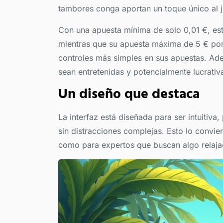
tambores conga aportan un toque único al 
Con una apuesta mínima de solo 0,01 €, est
mientras que su apuesta máxima de 5 € por 
controles más simples en sus apuestas. Ad
sean entretenidas y potencialmente lucrativ
Un diseño que destaca
La interfaz está diseñada para ser intuitiva
sin distracciones complejas. Esto lo convie
como para expertos que buscan algo relaja