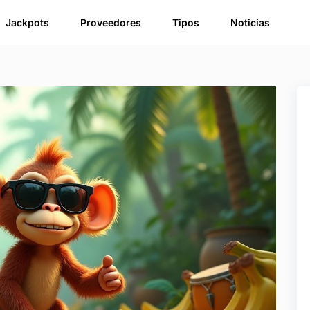
Jackpots
Proveedores
Tipos
Noticias