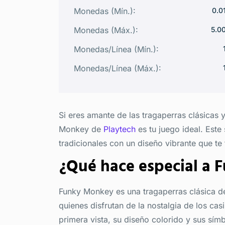
Monedas (Mín.):
0.0
Monedas (Máx.):
5.0
Monedas/Línea (Mín.):
Monedas/Línea (Máx.):
Si eres amante de las tragaperras clásicas 
Monkey de
Playtech
es tu juego ideal. Este
tradicionales con un diseño vibrante que te 
¿Qué hace especial a
Funky Monkey es una tragaperras clásica de
quienes disfrutan de la nostalgia de los ca
primera vista, su diseño colorido y sus sím