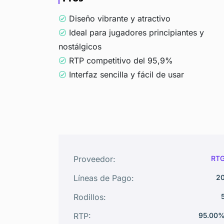
Diseño vibrante y atractivo
Ideal para jugadores principiantes y
nostálgicos
RTP competitivo del 95,9%
Interfaz sencilla y fácil de usar
Proveedor:
RT
Líneas de Pago:
2
Rodillos:
RTP:
95.00