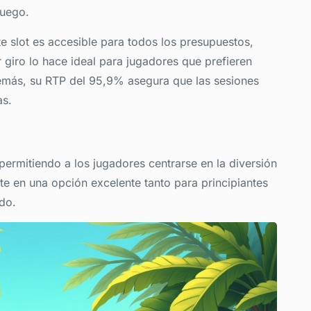
juego.
e slot es accesible para todos los presupuestos,
giro lo hace ideal para jugadores que prefieren
emás, su RTP del 95,9% asegura que las sesiones
as.
, permitiendo a los jugadores centrarse en la diversión
rte en una opción excelente tanto para principiantes
do.